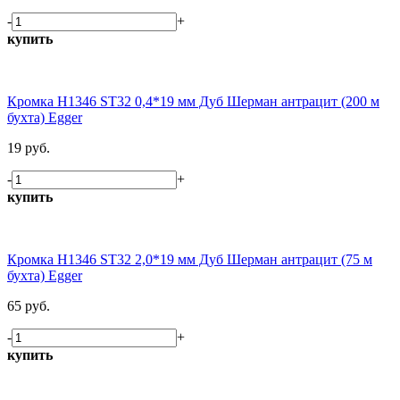
-
+
купить
Кромка H1346 ST32 0,4*19 мм Дуб Шерман антрацит (200 м
бухта) Egger
19 руб.
-
+
купить
Кромка H1346 ST32 2,0*19 мм Дуб Шерман антрацит (75 м
бухта) Egger
65 руб.
-
+
купить