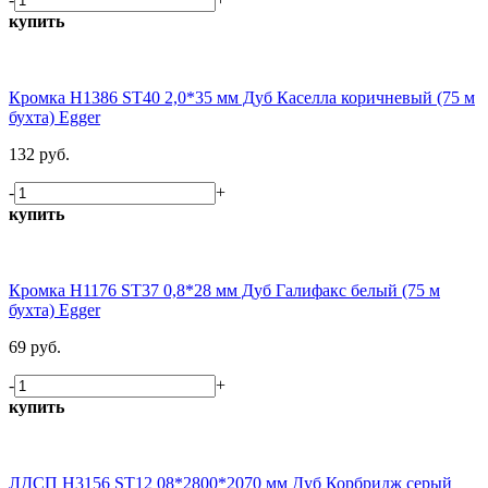
купить
Кромка H1386 ST40 2,0*35 мм Дуб Каселла коричневый (75 м
бухта) Egger
132 руб.
-
+
купить
Кромка H1176 ST37 0,8*28 мм Дуб Галифакс белый (75 м
бухта) Egger
69 руб.
-
+
купить
ЛДСП H3156 ST12 08*2800*2070 мм Дуб Корбридж серый