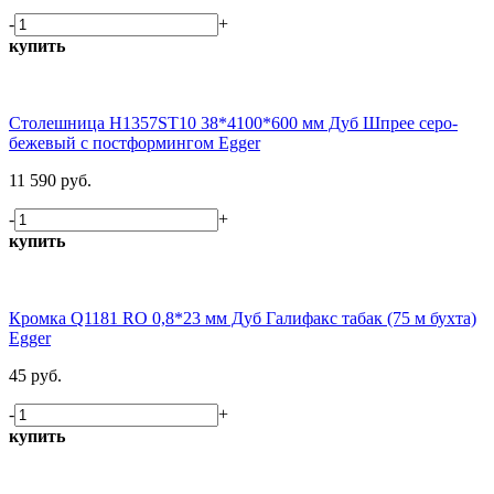
-
+
купить
Столешница H1357ST10 38*4100*600 мм Дуб Шпрее серо-
бежевый с постформингом Egger
11 590 руб.
-
+
купить
Кромка Q1181 RO 0,8*23 мм Дуб Галифакс табак (75 м бухта)
Egger
45 руб.
-
+
купить