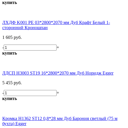
купить
ЛХДФ K001 PE 03*2800*2070 мм Дуб Крафт Белый 1-
сторонний Кроношпан
1 605 руб.
-
+
купить
ЛДСП H3003 ST19 16*2800*2070 мм Дуб Норидж Egger
5 455 руб.
-
+
купить
Кромка H1362 ST12 0,8*28 мм Дуб Барония светлый (75 м
бухта) Egger