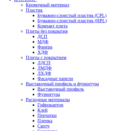
Кромочный материал
Пластик
Бумажно-слоистый пластик (CPL)
Бумажно-слоистый пластик (HPL)
Компакт плита
Плиты без покрытия
ДСП
МДФ
Фанера
ХДФ
Плиты с покрытием
ЛДСП
ЛМДФ
ЛХДФ
Фасадные панели
Выставочный профиль и фурнитура
Выставочный профиль
Фурнитура
Расходные материалы
Гофрокартон
Клей
Перчатки
Пленка
Скотч