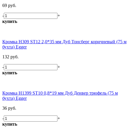
69 руб.
-
+
купить
Кромка H309 ST12 2,0*35 мм Дуб Тонсберг коричневый (75 м
бухта) Egger
132 руб.
-
+
купить
Кромка H1399 ST10 0,8*19 мм Дуб Денвер трюфель (75 м
бухта) Egger
36 руб.
-
+
купить