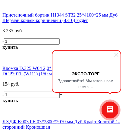
Пристеночный бортик H1344 ST32 25*4100*25 мм Дуб
Шерман коньяк коричневый (4310) Egger
3 235 руб.
-
+
купить
Кромка D.325 W04 2,0*19 мм Дуб Белозерский снежный
ЭКСПО-ТОРГ
DCP791T (W111) (150 м бухта) Dollken
Здравствуйте! Мы готовы вам
154 руб.
помочь.
-
+
купить
ЛХДФ K003 PE 03*2800*2070 мм Дуб Крафт Золотой 1-
сторонний Кроношпан