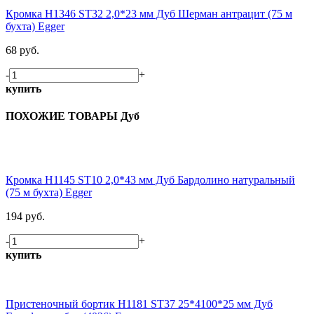
Кромка H1346 ST32 2,0*23 мм Дуб Шерман антрацит (75 м
бухта) Egger
68 руб.
-
+
купить
ПОХОЖИЕ ТОВАРЫ Дуб
Кромка H1145 ST10 2,0*43 мм Дуб Бардолино натуральный
(75 м бухта) Egger
194 руб.
-
+
купить
Пристеночный бортик H1181 ST37 25*4100*25 мм Дуб