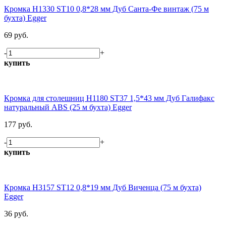
Кромка H1330 ST10 0,8*28 мм Дуб Санта-Фе винтаж (75 м
бухта) Egger
69 руб.
-
+
купить
Кромка для столешниц H1180 ST37 1,5*43 мм Дуб Галифакс
натуральный ABS (25 м бухта) Egger
177 руб.
-
+
купить
Кромка H3157 ST12 0,8*19 мм Дуб Виченца (75 м бухта)
Egger
36 руб.