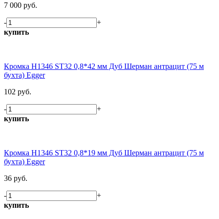
7 000 руб.
-
+
купить
Кромка H1346 ST32 0,8*42 мм Дуб Шерман антрацит (75 м
бухта) Egger
102 руб.
-
+
купить
Кромка H1346 ST32 0,8*19 мм Дуб Шерман антрацит (75 м
бухта) Egger
36 руб.
-
+
купить