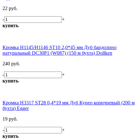
22 руб.
-
+
купить
Кромка H1145/H1146 ST10 2,0*45 мм Дуб бардолино
натуральный DC30P1 (W087) (150 м бухта) Dollken
240 руб.
-
+
купить
Кромка H3317 ST28 0,4*19 мм Дуб Кунео коричневый (200 м
бухта) Egger
19 руб.
-
+
купить