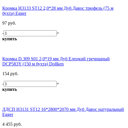
Кромка H3133 ST12 2,0*28 мм Дуб Давос трюфель (75 м
бухта) Egger
97 руб.
-
+
купить
Кромка D.309 S01 2,0*19 мм Дуб Елецкий гречишный
DCP583Y (150 м бухта) Dollken
154 руб.
-
+
купить
ЛДСП H3131 ST12 16*2800*2070 мм Дуб Давос натуральный
Egger
4 455 руб.