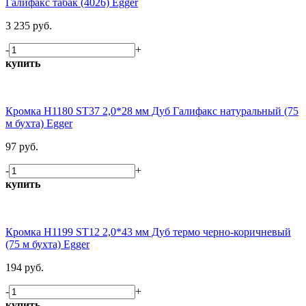
Галифакс табак (4026) Egger
3 235 руб.
-
+
купить
Кромка H1180 ST37 2,0*28 мм Дуб Галифакс натуральный (75
м бухта) Egger
97 руб.
-
+
купить
Кромка H1199 ST12 2,0*43 мм Дуб термо черно-коричневый
(75 м бухта) Egger
194 руб.
-
+
купить