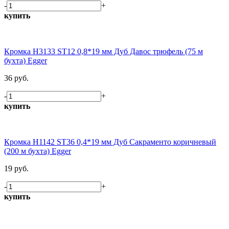
-
+
купить
Кромка H3133 ST12 0,8*19 мм Дуб Давос трюфель (75 м
бухта) Egger
36 руб.
-
+
купить
Кромка H1142 ST36 0,4*19 мм Дуб Сакраменто коричневый
(200 м бухта) Egger
19 руб.
-
+
купить