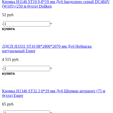
Кромка H1146 ST10 0,8*19 мм Дуб бардолино серый DC484V
(W105) (250 м бухта) Dollken
52 руб.
-
+
купить
ЛДСП H3331 ST10 08*2800*2070 мм Дуб Небраска
натуральный Egger
4 515 руб.
-
+
купить
Кромка H1346 ST32 2,0*19 мм Дуб Шерман антрацит (75 м
бухта) Egger
65 руб.
-
+