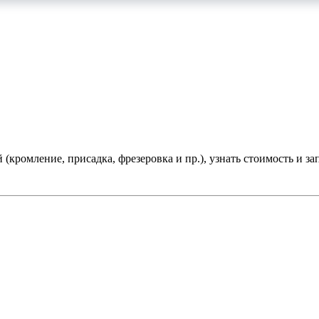
(кромление, присадка, фрезеровка и пр.), узнать стоимость и зап
 индивидуальных предпринимателей.
ense и столешниц.
В том числе, один раз в месяц, образцы на с