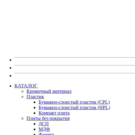
Также на портале myEGGER вы можете:
Скачать изображения декоров в высоком разрешении без в
Скачать каталоги, постеры и брошюры по любым материа
Скачать актуальные сертификаты на продукцию.
Получить информацию по предстоящим мероприятиям 
Перейти на портал myEGGER
КАТАЛОГ
Кромочный материал
Пластик
Бумажно-слоистый пластик (CPL)
Бумажно-слоистый пластик (HPL)
Компакт плита
Плиты без покрытия
ДСП
МДФ
Фанера