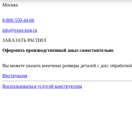
Москва
8-800-550-44-66
info@expo-torg.ru
ЗАКАЗАТЬ РАСПИЛ
Оформить производственный заказ самостоятельно
Вы можете указать конечные размеры деталей с доп. обработкой 
Инструкция
Воспользоваться услугой конструктора
Узнать подробнее
Заказ образцов осуществляется на портале myEGGER.
Заказ образцов доступен только для юридических лиц и
На портале можно заказать образцы ЛДСП, БСП, PerfectS