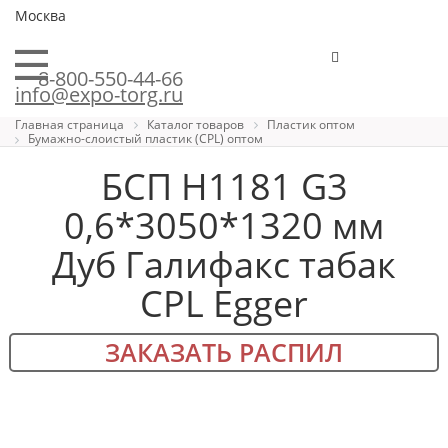
Москва
8-800-550-44-66
info@expo-torg.ru
Главная страница
Каталог товаров
Пластик оптом
Бумажно-слоистый пластик (CPL) оптом
БСП H1181 G3
0,6*3050*1320 мм
Дуб Галифакс табак
CPL Egger
ЗАКАЗАТЬ РАСПИЛ