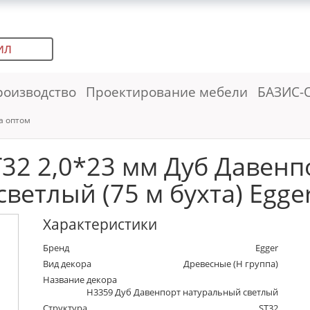
ИЛ
роизводство
Проектирование мебели
БАЗИС-
а оптом
32 2,0*23 мм Дуб Давен
светлый (75 м бухта) Egge
Характеристики
Бренд
Egger
Вид декора
Древесные (Н группа)
Название декора
H3359 Дуб Давенпорт натуральный светлый
Структура
ST32