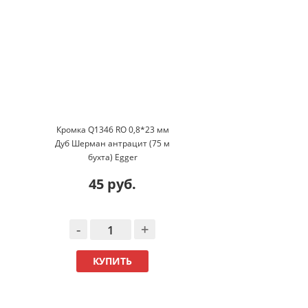
Кромка Q1346 RO 0,8*23 мм
Дуб Шерман антрацит (75 м
бухта) Egger
45 руб.
-
+
КУПИТЬ