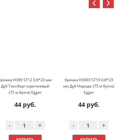
‹
›
Кромка H309 ST12 0,8*23 мм
Кромка H3003 ST19 0,8*23
Л
Дуб Тонсберг коричневый
мм Дуб Норидж (75 м бухта)
08*
(75 м бухта) Egger
Egger
Гал
44 руб.
44 руб.
-
+
-
+
-
КУПИТЬ
КУПИТЬ