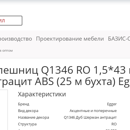
ИЛ
роизводство
Проектирование мебели
БАЗИС-
а оптом
олешниц Q1346 RO 1,5*43
рацит ABS (25 м бухта) E
Характеристики
Бренд
Egger
Вид декора
Акцентные и поперечные
Название декора
Q1346 Дуб Шерман антрацит
Структура
RO