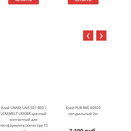
‹
›
Клей UNNIX UNS 501 RED /
Клей PUR IWG 60920
Конт
LERAMELT LR308R красный
натуральный 2кг
445.7
контактный для
15к
постформинга (канистра 15
3 190 руб.
1