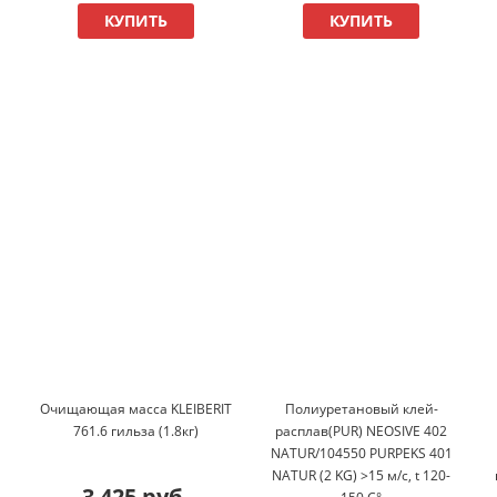
КУПИТЬ
КУПИТЬ
Очищающая масса KLEIBERIT
Полиуретановый клей-
761.6 гильза (1.8кг)
расплав(PUR) NEOSIVE 402
NATUR/104550 PURPEKS 401
NATUR (2 KG) >15 м/c, t 120-
3 425 руб.