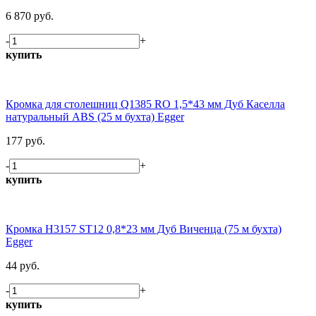
6 870 руб.
-
+
купить
Кромка для столешниц Q1385 RO 1,5*43 мм Дуб Каселла
натуральный ABS (25 м бухта) Egger
177 руб.
-
+
купить
Кромка H3157 ST12 0,8*23 мм Дуб Виченца (75 м бухта)
Egger
44 руб.
-
+
купить