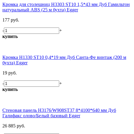
Кромка для столешниц H3303 ST10 1,5*43 мм Дуб Гамильтон
натуральный ABS (25 м бухта) Egger
177 руб.
-
+
купить
Кромка H1330 ST10 0,4*19 мм Дуб Санта-Фе винтаж (200 м
бухта) Egger
19 руб.
-
+
купить
Стеновая панель H3176/W908ST37 8*4100*640 мм Дуб
Галифакс олово/Белый базовый Egger
26 885 руб.