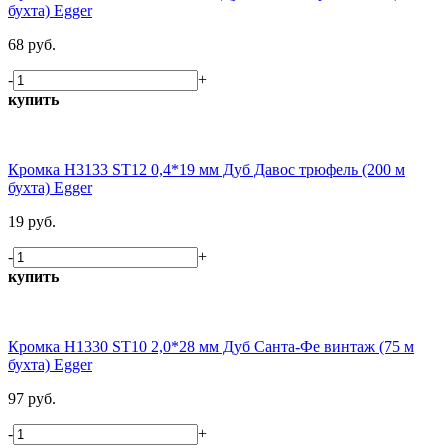
бухта) Egger
68 руб.
-
+
купить
Кромка H3133 ST12 0,4*19 мм Дуб Давос трюфель (200 м
бухта) Egger
19 руб.
-
+
купить
Кромка H1330 ST10 2,0*28 мм Дуб Санта-Фе винтаж (75 м
бухта) Egger
97 руб.
-
+