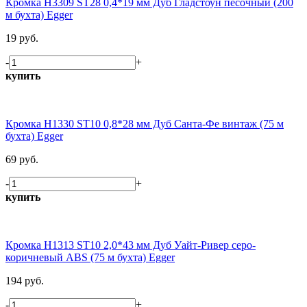
Кромка H3309 ST28 0,4*19 мм Дуб Гладстоун песочный (200
м бухта) Egger
19 руб.
-
+
купить
Кромка H1330 ST10 0,8*28 мм Дуб Санта-Фе винтаж (75 м
бухта) Egger
69 руб.
-
+
купить
Кромка H1313 ST10 2,0*43 мм Дуб Уайт-Ривер серо-
коричневый ABS (75 м бухта) Egger
194 руб.
-
+