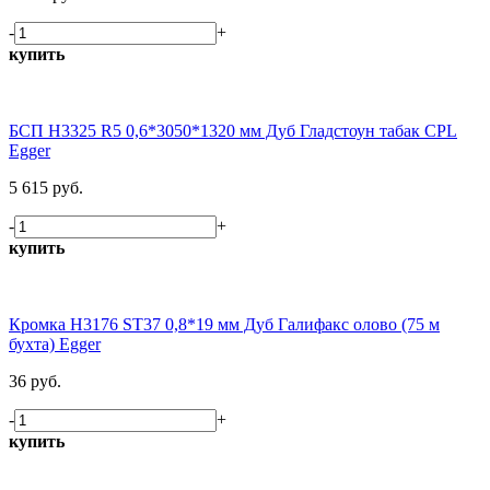
-
+
купить
БСП H3325 R5 0,6*3050*1320 мм Дуб Гладстоун табак CPL
Egger
5 615 руб.
-
+
купить
Кромка H3176 ST37 0,8*19 мм Дуб Галифакс олово (75 м
бухта) Egger
36 руб.
-
+
купить