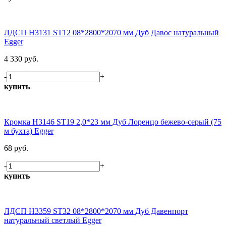
ЛДСП H3131 ST12 08*2800*2070 мм Дуб Давос натуральный
Egger
4 330 руб.
-
+
купить
Кромка H3146 ST19 2,0*23 мм Дуб Лоренцо бежево-серый (75
м бухта) Egger
68 руб.
-
+
купить
ЛДСП H3359 ST32 08*2800*2070 мм Дуб Давенпорт
натуральный светлый Egger