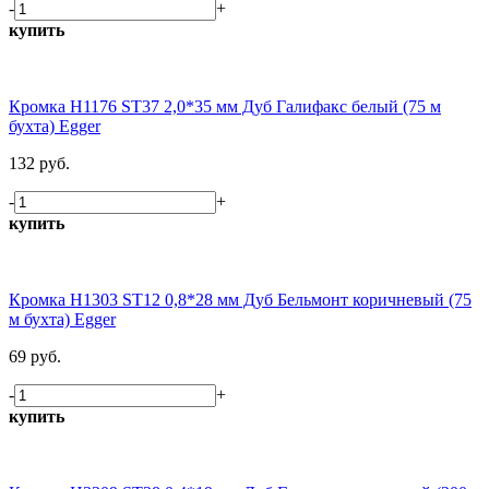
-
+
купить
Кромка H1176 ST37 2,0*35 мм Дуб Галифакс белый (75 м
бухта) Egger
132 руб.
-
+
купить
Кромка H1303 ST12 0,8*28 мм Дуб Бельмонт коричневый (75
м бухта) Egger
69 руб.
-
+
купить