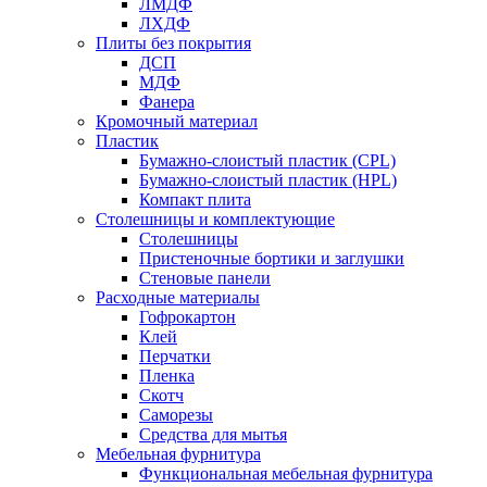
ЛМДФ
ЛХДФ
Плиты без покрытия
ДСП
МДФ
Фанера
Кромочный материал
Пластик
Бумажно-слоистый пластик (CPL)
Бумажно-слоистый пластик (HPL)
Компакт плита
Столешницы и комплектующие
Столешницы
Пристеночные бортики и заглушки
Стеновые панели
Расходные материалы
Гофрокартон
Клей
Перчатки
Пленка
Скотч
Саморезы
Средства для мытья
Мебельная фурнитура
Функциональная мебельная фурнитура