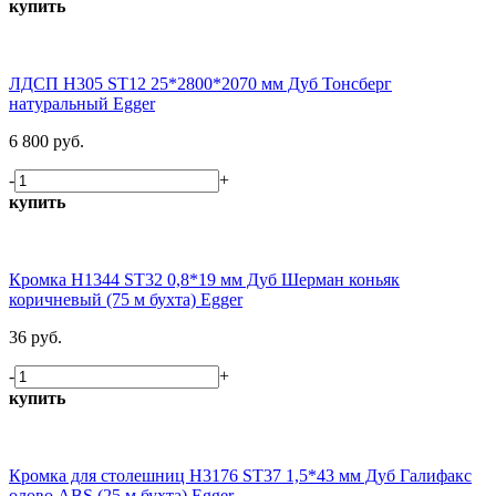
купить
ЛДСП H305 ST12 25*2800*2070 мм Дуб Тонсберг
натуральный Egger
6 800 руб.
-
+
купить
Кромка H1344 ST32 0,8*19 мм Дуб Шерман коньяк
коричневый (75 м бухта) Egger
36 руб.
-
+
купить
Кромка для столешниц H3176 ST37 1,5*43 мм Дуб Галифакс
олово ABS (25 м бухта) Egger