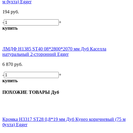
м бухта) Egger
194 руб.
-
+
купить
ЛМДФ H1385 ST40 08*2800*2070 мм Дуб Каселла
натуральный 2-сторонний Egger
6 870 руб.
-
+
купить
ПОХОЖИЕ ТОВАРЫ Дуб
Кромка H3317 ST28 0,8*19 мм Дуб Кунео коричневый (75 м
бухта) Egger