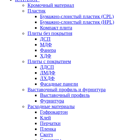
Кромочный материал
Пластик
Бумажно-слоистый пластик (CPL)
Бумажно-слоистый пластик (HPL)
Компакт плита
Плиты без покрытия
ДСП
МДФ
Фанера
ХДФ
Плиты с покрытием
ЛДСП
ЛМДФ
ЛХДФ
Фасадные панели
Выставочный профиль и фурнитура
Выставочный профиль
Фурнитура
Расходные материалы
Гофрокартон
Клей
Перчатки
Пленка
Скотч