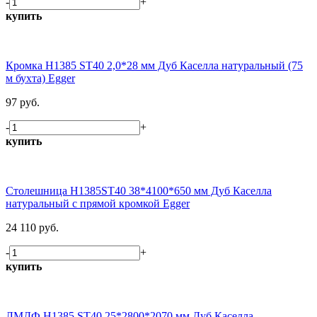
-
+
купить
Кромка H1385 ST40 2,0*28 мм Дуб Каселла натуральный (75
м бухта) Egger
97 руб.
-
+
купить
Столешница H1385ST40 38*4100*650 мм Дуб Каселла
натуральный с прямой кромкой Egger
24 110 руб.
-
+
купить
ЛМДФ H1385 ST40 25*2800*2070 мм Дуб Каселла