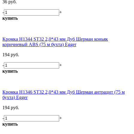
36 руб.
-
+
купить
Кромка H1344 ST32 2,0*43 мм Дуб Шерман коньяк
коричневый ABS (75 м бухта) Egger
194 руб.
-
+
купить
Кромка H1346 ST32 2,0*43 мм Дуб Шерман антрацит (75 м
бухта) Egger
194 руб.
-
+
купить