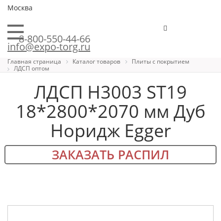
Москва
8-800-550-44-66
info@expo-torg.ru
Главная страница
Каталог товаров
Плиты с покрытием
ЛДСП оптом
ЛДСП H3003 ST19
18*2800*2070 мм Дуб
Норидж Egger
ЗАКАЗАТЬ РАСПИЛ