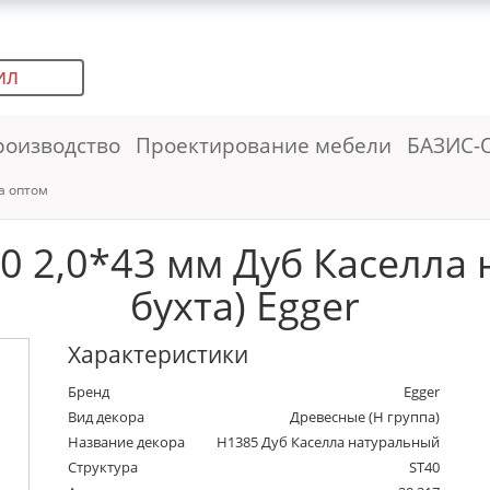
ИЛ
роизводство
Проектирование мебели
БАЗИС-
а оптом
0 2,0*43 мм Дуб Каселла 
бухта) Egger
Характеристики
Бренд
Egger
Вид декора
Древесные (Н группа)
Название декора
H1385 Дуб Каселла натуральный
Структура
ST40