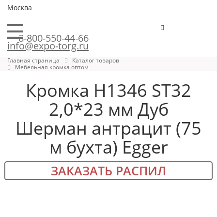
Москва
8-800-550-44-66
info@expo-torg.ru
Главная страница
Каталог товаров
Мебельная кромка оптом
Кромка H1346 ST32
2,0*23 мм Дуб
Шерман антрацит (75
м бухта) Egger
ЗАКАЗАТЬ РАСПИЛ