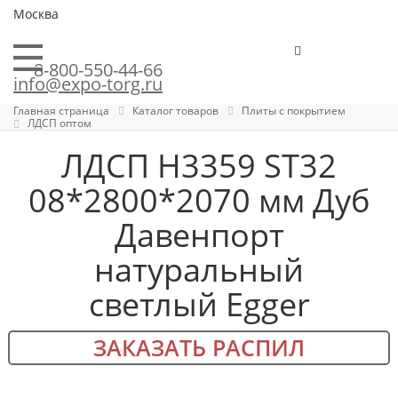
Москва
8-800-550-44-66
info@expo-torg.ru
Главная страница
Каталог товаров
Плиты с покрытием
ЛДСП оптом
ЛДСП H3359 ST32
08*2800*2070 мм Дуб
Давенпорт
натуральный
светлый Egger
ЗАКАЗАТЬ РАСПИЛ