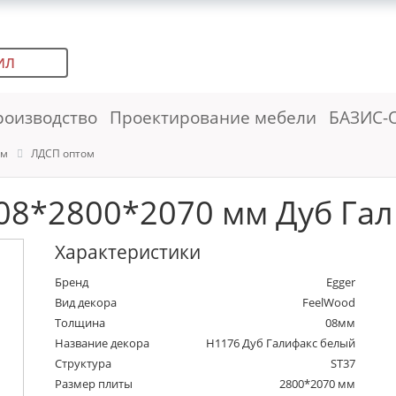
ИЛ
роизводство
Проектирование мебели
БАЗИС-
ем
ЛДСП оптом
08*2800*2070 мм Дуб Гал
Характеристики
Бренд
Egger
Вид декора
FeelWood
Толщина
08мм
Название декора
H1176 Дуб Галифакс белый
Структура
ST37
Размер плиты
2800*2070 мм