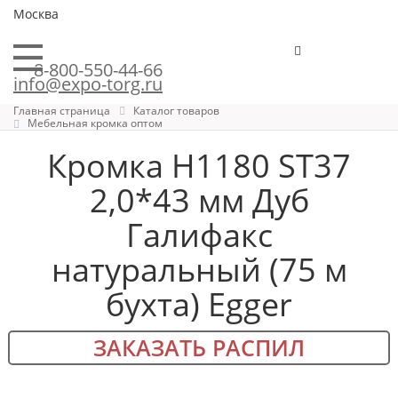
Москва
8-800-550-44-66
info@expo-torg.ru
Главная страница
Каталог товаров
Мебельная кромка оптом
Кромка H1180 ST37
2,0*43 мм Дуб
Галифакс
натуральный (75 м
бухта) Egger
ЗАКАЗАТЬ РАСПИЛ