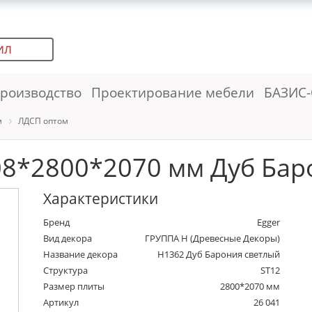
ИЛ
роизводство
Проектирование мебели
БАЗИС-
м
ЛДСП оптом
8*2800*2070 мм Дуб Бар
Характеристики
Бренд
Egger
Вид декора
ГРУППА Н (Древесные Декоры)
Название декора
H1362 Дуб Барония светлый
Структура
ST12
Размер плиты
2800*2070 мм
Артикул
26 041