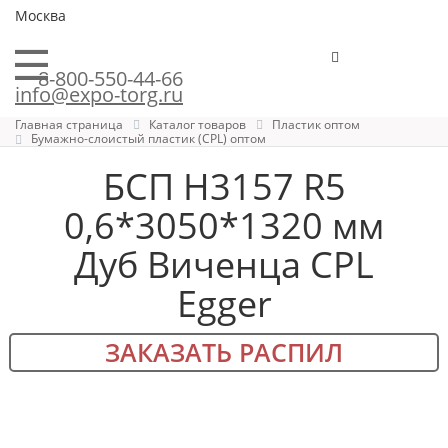
Москва
8-800-550-44-66
info@expo-torg.ru
Главная страница
Каталог товаров
Пластик оптом
Бумажно-слоистый пластик (CPL) оптом
БСП H3157 R5
0,6*3050*1320 мм
Дуб Виченца CPL
Egger
ЗАКАЗАТЬ РАСПИЛ