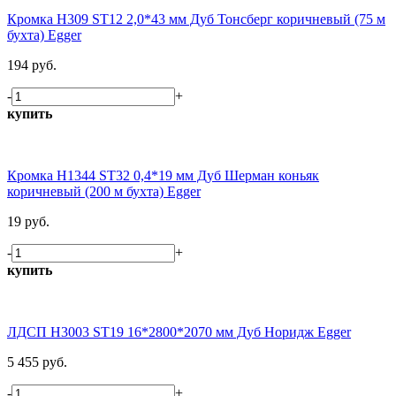
Кромка H309 ST12 2,0*43 мм Дуб Тонсберг коричневый (75 м
бухта) Egger
194 руб.
-
+
купить
Кромка H1344 ST32 0,4*19 мм Дуб Шерман коньяк
коричневый (200 м бухта) Egger
19 руб.
-
+
купить
ЛДСП H3003 ST19 16*2800*2070 мм Дуб Норидж Egger
5 455 руб.
-
+