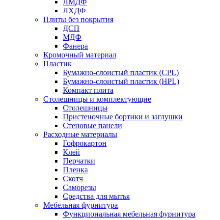
ЛМДФ
ЛХДФ
Плиты без покрытия
ДСП
МДФ
Фанера
Кромочный материал
Пластик
Бумажно-слоистый пластик (CPL)
Бумажно-слоистый пластик (HPL)
Компакт плита
Столешницы и комплектующие
Столешницы
Пристеночные бортики и заглушки
Стеновые панели
Расходные материалы
Гофрокартон
Клей
Перчатки
Пленка
Скотч
Саморезы
Средства для мытья
Мебельная фурнитура
Функциональная мебельная фурнитура