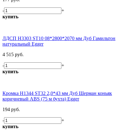
-
+
купить
ЛДСП H3303 ST10 08*2800*2070 мм Дуб Гамильтон
натуральный Egger
4 515 руб.
-
+
купить
Кромка H1344 ST32 2,0*43 мм Дуб Шерман коньяк
коричневый ABS (75 м бухта) Egger
194 руб.
-
+
купить