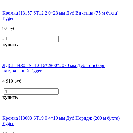
Кромка H3157 ST12 2,0*28 мм Дуб Виченца (75 м бухта)
Egger
97 руб.
-
+
купить
ЛДСП H305 ST12 16*2800*2070 мм Дуб Тонсберг
натуральный Egger
4 910 руб.
-
+
купить
Кромка H3003 ST19 0,4*19 мм Дуб Норидж (200 м бухта)
Egger