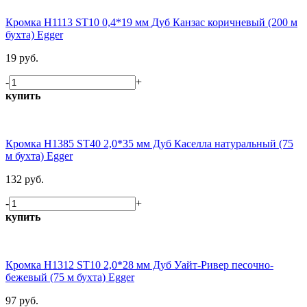
Кромка H1113 ST10 0,4*19 мм Дуб Канзас коричневый (200 м
бухта) Egger
19 руб.
-
+
купить
Кромка H1385 ST40 2,0*35 мм Дуб Каселла натуральный (75
м бухта) Egger
132 руб.
-
+
купить
Кромка H1312 ST10 2,0*28 мм Дуб Уайт-Ривер песочно-
бежевый (75 м бухта) Egger
97 руб.