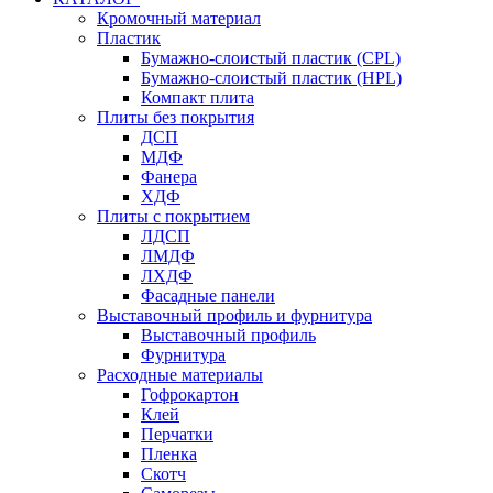
Кромочный материал
Пластик
Бумажно-слоистый пластик (CPL)
Бумажно-слоистый пластик (HPL)
Компакт плита
Плиты без покрытия
ДСП
МДФ
Фанера
ХДФ
Плиты с покрытием
ЛДСП
ЛМДФ
ЛХДФ
Фасадные панели
Выставочный профиль и фурнитура
Выставочный профиль
Фурнитура
Расходные материалы
Гофрокартон
Клей
Перчатки
Пленка
Скотч