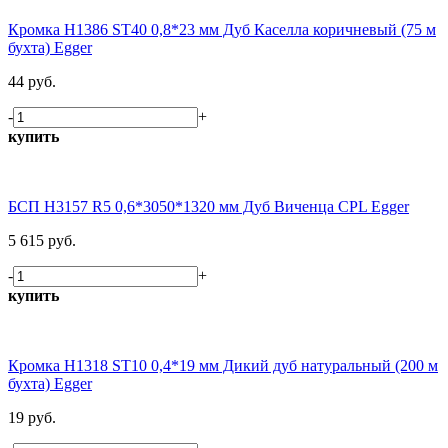
Кромка H1386 ST40 0,8*23 мм Дуб Каселла коричневый (75 м
бухта) Egger
44 руб.
-
+
купить
БСП H3157 R5 0,6*3050*1320 мм Дуб Виченца CPL Egger
5 615 руб.
-
+
купить
Кромка H1318 ST10 0,4*19 мм Дикий дуб натуральный (200 м
бухта) Egger
19 руб.