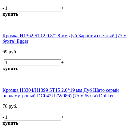
-
+
купить
Кромка H1362 ST12 0,8*28 мм Дуб Барония светлый (75 м
бухта) Egger
69 руб.
-
+
купить
Кромка H3304/Н1399 ST15 2,0*19 мм Дуб Шато серый
перламутровый DC042U (W086) (75 м бухта) Dollken
76 руб.
-
+
купить