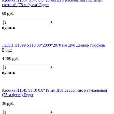
Кромка H1367 ST40 0,8*28 мм Дуб Каселла натуральный
светлый (75 м бухта) Egger
69 руб.
-
+
купить
ЛДСП H1399 ST10 08*2800*2070 мм Дуб Денвер трюфель
Egger
4 780 руб.
-
+
купить
Кромка H1145 ST10 0,8*19 мм Дуб Бардолино натуральный
(75 м бухта) Egger
36 руб.
-
+