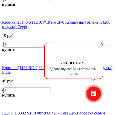
купить
Кромка H3170 ST12 0,4*19 мм Дуб Кендал натуральный (200
м бухта) Egger
19 руб.
-
+
купить
ЭКСПО-ТОРГ
Кромка Q1176 RO 0,8*23 мм Дуб Галифакс белый (75 м бухта)
Здравствуйте! Мы готовы вам
Egger
помочь.
45 руб.
-
+
купить
ЛДСП H3332 ST10 08*2800*2070 мм Дуб Небраска серый