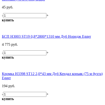
45 руб.
-
+
купить
БСП H3003 ST19 0,8*2800*1310 мм Дуб Норидж Egger
4 775 руб.
-
+
купить
Кромка H3398 ST12 2,0*43 мм Дуб Кендал коньяк (75 м бухта)
Egger
194 руб.
-
+
купить