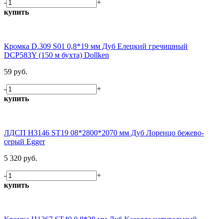
-
+
купить
Кромка D.309 S01 0,8*19 мм Дуб Елецкий гречишный
DCP583Y (150 м бухта) Dollken
59 руб.
-
+
купить
ЛДСП H3146 ST19 08*2800*2070 мм Дуб Лоренцо бежево-
серый Egger
5 320 руб.
-
+
купить