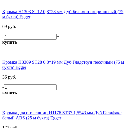
Кромка H1303 ST12 0,8*28 мм Дуб Бельмонт коричневый (75
м бухта) Egger
69 руб.
-
+
купить
Кромка H3309 ST28 0,8*19 мм Дуб Гладстоун песочный (75 м
бухта) Egger
36 руб.
-
+
купить
Кромка для столешниц H1176 ST37 1,5*43 мм Дуб Галифакс
белый ABS (25 м бухта) Egger
177 руб.