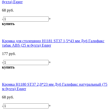
бухта) Egger
68 руб.
-
+
купить
Кромка для столешниц H1181 ST37 1,5*43 мм Дуб Галифакс
табак ABS (25 м бухта) Egger
177 руб.
-
+
купить
Кромка H1180 ST37 2,0*23 мм Дуб Галифакс натуральный (75
м бухта) Egger
68 руб.
-
+