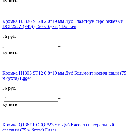
купить
Кромка H3326 ST28 2,0*19 мм Дуб Гладстоун серо бежевый
DCP252Z (F49) (150 м бухта) Dollken
76 руб.
-
+
купить
Кромка H1303 ST12 0,8*19 мм Дуб Бельмонт коричневый (75
м бухта) Egger
36 руб.
-
+
купить
Кромка Q1367 RO 0,8*23 мм Дуб Каселла натуральный
светлый (75 м бухта) Egger