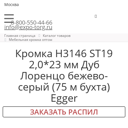
Москва
8-800-550-44-66
info@expo-torg.ru
Главная страница
Каталог товаров
Мебельная кромка оптом
Кромка H3146 ST19
2,0*23 мм Дуб
Лоренцо бежево-
серый (75 м бухта)
Egger
ЗАКАЗАТЬ РАСПИЛ