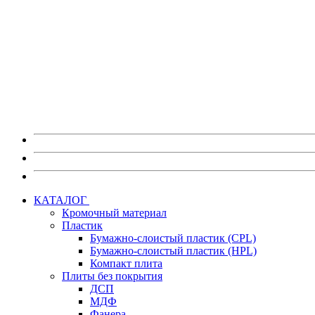
Также на портале myEGGER вы можете:
Скачать изображения декоров в высоком разрешении без в
Скачать каталоги, постеры и брошюры по любым материа
Скачать актуальные сертификаты на продукцию.
Получить информацию по предстоящим мероприятиям 
Перейти на портал myEGGER
КАТАЛОГ
Кромочный материал
Пластик
Бумажно-слоистый пластик (CPL)
Бумажно-слоистый пластик (HPL)
Компакт плита
Плиты без покрытия
ДСП
МДФ
Фанера