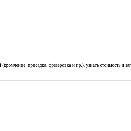
(кромление, присадка, фрезеровка и пр.), узнать стоимость и зап
 индивидуальных предпринимателей.
ense и столешниц.
В том числе, один раз в месяц, образцы на с