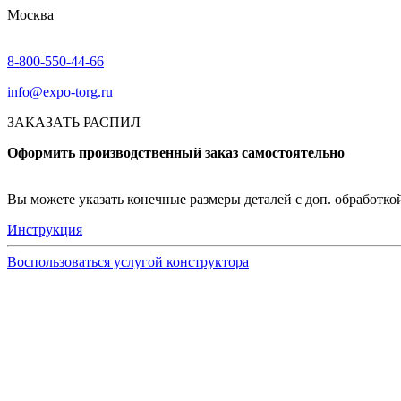
Москва
8-800-550-44-66
info@expo-torg.ru
ЗАКАЗАТЬ РАСПИЛ
Оформить производственный заказ самостоятельно
Вы можете указать конечные размеры деталей с доп. обработкой 
Инструкция
Воспользоваться услугой конструктора
Узнать подробнее
Заказ образцов осуществляется на портале myEGGER.
Заказ образцов доступен только для юридических лиц и
На портале можно заказать образцы ЛДСП, БСП, PerfectS