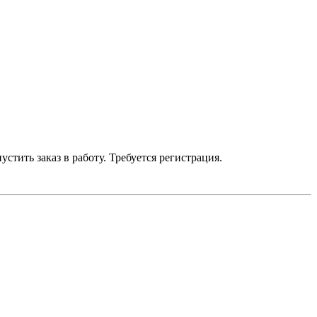
устить заказ в работу. Требуется регистрация.
умму до 700 р. — бесплатно.