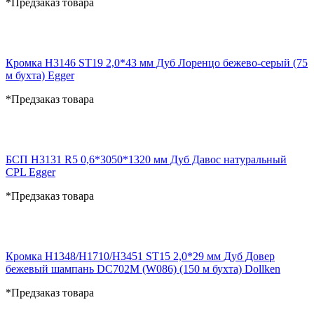
*Предзаказ товара
Кромка H3146 ST19 2,0*43 мм Дуб Лоренцо бежево-серый (75
м бухта) Egger
*Предзаказ товара
БСП H3131 R5 0,6*3050*1320 мм Дуб Давос натуральный
CPL Egger
*Предзаказ товара
Кромка H1348/H1710/H3451 ST15 2,0*29 мм Дуб Довер
бежевый шампань DC702M (W086) (150 м бухта) Dollken
*Предзаказ товара