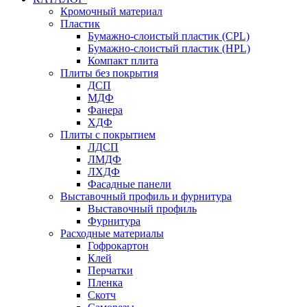
Кромочный материал
Пластик
Бумажно-слоистый пластик (CPL)
Бумажно-слоистый пластик (HPL)
Компакт плита
Плиты без покрытия
ДСП
МДФ
Фанера
ХДФ
Плиты с покрытием
ЛДСП
ЛМДФ
ЛХДФ
Фасадные панели
Выставочный профиль и фурнитура
Выставочный профиль
Фурнитура
Расходные материалы
Гофрокартон
Клей
Перчатки
Пленка
Скотч