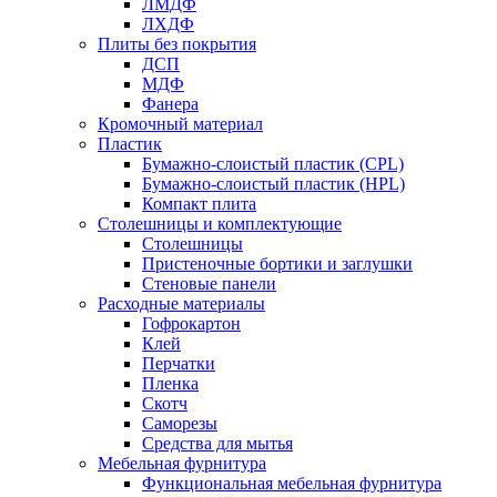
ЛМДФ
ЛХДФ
Плиты без покрытия
ДСП
МДФ
Фанера
Кромочный материал
Пластик
Бумажно-слоистый пластик (CPL)
Бумажно-слоистый пластик (HPL)
Компакт плита
Столешницы и комплектующие
Столешницы
Пристеночные бортики и заглушки
Стеновые панели
Расходные материалы
Гофрокартон
Клей
Перчатки
Пленка
Скотч
Саморезы
Средства для мытья
Мебельная фурнитура
Функциональная мебельная фурнитура