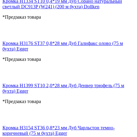
Кромка H1334 ST10 0,4*19 мм Дуб Сорано натуральный
светлый DC913P (W241) (200 м бухта) Dollken
*Предзаказ товара
Кромка H3176 ST37 0,8*28 мм Дуб Галифакс олово (75 м
бухта) Egger
*Предзаказ товара
Кромка H1399 ST10 2,0*28 мм Дуб Денвер трюфель (75 м
бухта) Egger
*Предзаказ товара
Кромка H3154 ST36 0,8*23 мм Дуб Чарльстон темно-
коричневый (75 м бухта) Egger