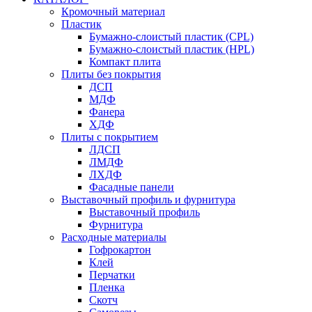
Кромочный материал
Пластик
Бумажно-слоистый пластик (CPL)
Бумажно-слоистый пластик (HPL)
Компакт плита
Плиты без покрытия
ДСП
МДФ
Фанера
ХДФ
Плиты с покрытием
ЛДСП
ЛМДФ
ЛХДФ
Фасадные панели
Выставочный профиль и фурнитура
Выставочный профиль
Фурнитура
Расходные материалы
Гофрокартон
Клей
Перчатки
Пленка
Скотч