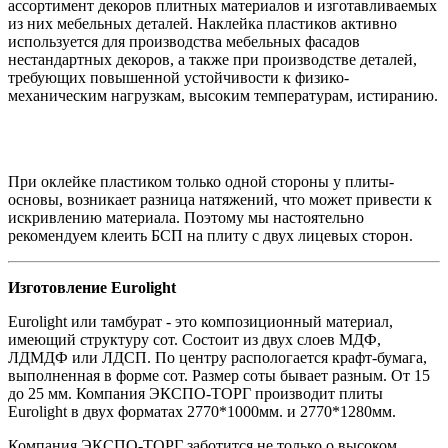
ассортимент декоров плитных материалов и изготавливаемых
из них мебельных деталей. Наклейка пластиков активно
используется для производства мебельных фасадов
нестандартных декоров, а также при производстве деталей,
требующих повышенной устойчивости к физико-
механическим нагрузкам, высоким температурам, истиранию.
При оклейке пластиком только одной стороны у плиты-
основы, возникает разница натяжений, что может привести к
искривлению материала. Поэтому мы настоятельно
рекомендуем клеить БСП на плиту с двух лицевых сторон.
Изготовление Eurolight
Eurolight или тамбурат - это композиционный материал,
имеющий структуру сот. Состоит из двух слоев МДФ,
ЛДМДФ или ЛДСП. По центру распологается крафт-бумага,
выполненная в форме сот. Размер соты бывает разным. От 15
до 25 мм. Компания ЭКСПО-ТОРГ производит плиты
Eurolight в двух форматах 2770*1000мм. и 2770*1280мм.
Компания ЭКСПО-ТОРГ заботится не только о высоком