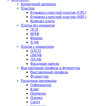
Кромочный материал
Пластик
Бумажно-слоистый пластик (CPL)
Бумажно-слоистый пластик (HPL)
Компакт плита
Плиты без покрытия
ДСП
МДФ
Фанера
ХДФ
Плиты с покрытием
ЛДСП
ЛМДФ
ЛХДФ
Фасадные панели
Выставочный профиль и фурнитура
Выставочный профиль
Фурнитура
Расходные материалы
Гофрокартон
Клей
Перчатки
Пленка
Скотч