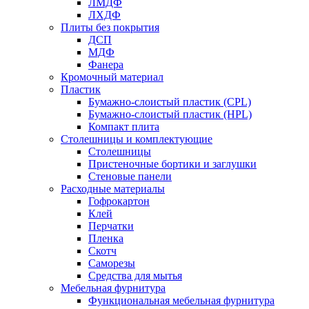
ЛМДФ
ЛХДФ
Плиты без покрытия
ДСП
МДФ
Фанера
Кромочный материал
Пластик
Бумажно-слоистый пластик (CPL)
Бумажно-слоистый пластик (HPL)
Компакт плита
Столешницы и комплектующие
Столешницы
Пристеночные бортики и заглушки
Стеновые панели
Расходные материалы
Гофрокартон
Клей
Перчатки
Пленка
Скотч
Саморезы
Средства для мытья
Мебельная фурнитура
Функциональная мебельная фурнитура