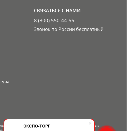
СВЯЗАТЬСЯ С НАМИ
8 (800) 550-44-66
Звонок по России бесплатный
тура
ЭКСПО-ТОРГ
вляется публичной офертой, определяемой положениями Статьи 437
 бесплатному телефону — 8-800-550-44-66.