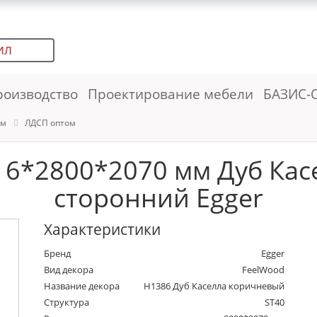
ИЛ
роизводство
Проектирование мебели
БАЗИС-
ем
ЛДСП оптом
6*2800*2070 мм Дуб Кас
сторонний Egger
Характеристики
Бренд
Egger
Вид декора
FeelWood
Название декора
H1386 Дуб Каселла коричневый
Структура
ST40