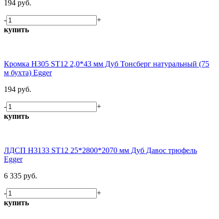
194 руб.
-
+
купить
Кромка H305 ST12 2,0*43 мм Дуб Тонсберг натуральный (75
м бухта) Egger
194 руб.
-
+
купить
ЛДСП H3133 ST12 25*2800*2070 мм Дуб Давос трюфель
Egger
6 335 руб.
-
+
купить