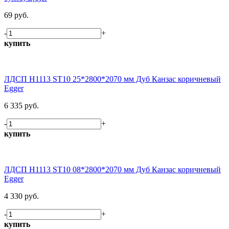
69 руб.
-
+
купить
ЛДСП H1113 ST10 25*2800*2070 мм Дуб Канзас коричневый
Egger
6 335 руб.
-
+
купить
ЛДСП H1113 ST10 08*2800*2070 мм Дуб Канзас коричневый
Egger
4 330 руб.
-
+
купить