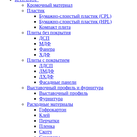
Кромочный материал
Пластик
Бумажно-слоистый пластик (CPL)
Бумажно-слоистый пластик (HPL)
Компакт плита
Плиты без покрытия
ДСП
МДФ
Фанера
ХДФ
Плиты с покрытием
ЛДСП
ЛМДФ
ЛХДФ
Фасадные панели
Выставочный профиль и фурнитура
Выставочный профиль
Фурнитура
Расходные материалы
Гофрокартон
Клей
Перчатки
Пленка
Скотч