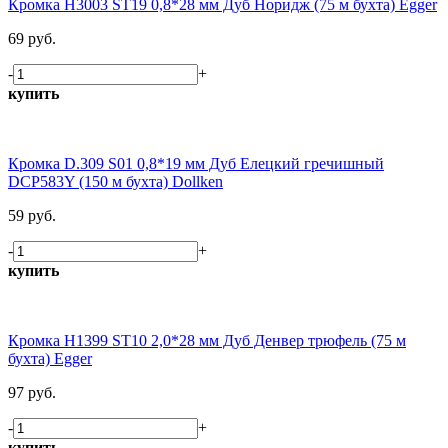
Кромка H3003 ST19 0,8*28 мм Дуб Норидж (75 м бухта) Egger
69 руб.
-
+
купить
Кромка D.309 S01 0,8*19 мм Дуб Елецкий гречишный
DCP583Y (150 м бухта) Dollken
59 руб.
-
+
купить
Кромка H1399 ST10 2,0*28 мм Дуб Денвер трюфель (75 м
бухта) Egger
97 руб.
-
+
купить