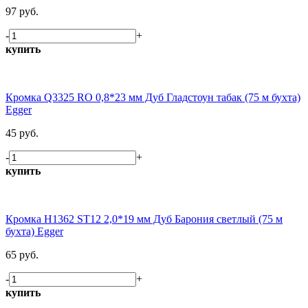
97 руб.
-
+
купить
Кромка Q3325 RO 0,8*23 мм Дуб Гладстоун табак (75 м бухта)
Egger
45 руб.
-
+
купить
Кромка H1362 ST12 2,0*19 мм Дуб Барония светлый (75 м
бухта) Egger
65 руб.
-
+
купить