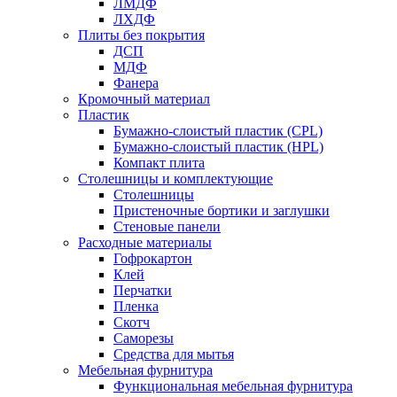
ЛМДФ
ЛХДФ
Плиты без покрытия
ДСП
МДФ
Фанера
Кромочный материал
Пластик
Бумажно-слоистый пластик (CPL)
Бумажно-слоистый пластик (HPL)
Компакт плита
Столешницы и комплектующие
Столешницы
Пристеночные бортики и заглушки
Стеновые панели
Расходные материалы
Гофрокартон
Клей
Перчатки
Пленка
Скотч
Саморезы
Средства для мытья
Мебельная фурнитура
Функциональная мебельная фурнитура