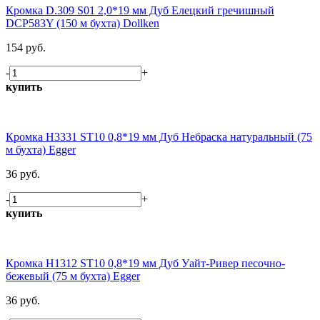
Кромка D.309 S01 2,0*19 мм Дуб Елецкий гречишный
DCP583Y (150 м бухта) Dollken
154 руб.
-
+
купить
Кромка H3331 ST10 0,8*19 мм Дуб Небраска натуральный (75
м бухта) Egger
36 руб.
-
+
купить
Кромка H1312 ST10 0,8*19 мм Дуб Уайт-Ривер песочно-
бежевый (75 м бухта) Egger
36 руб.