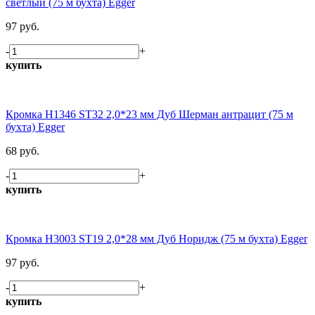
светлый (75 м бухта) Egger
97 руб.
-
+
купить
Кромка H1346 ST32 2,0*23 мм Дуб Шерман антрацит (75 м
бухта) Egger
68 руб.
-
+
купить
Кромка H3003 ST19 2,0*28 мм Дуб Норидж (75 м бухта) Egger
97 руб.
-
+
купить