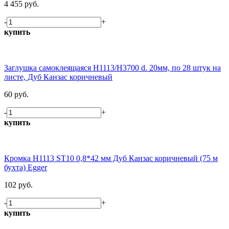
4 455 руб.
-
+
купить
Заглушка самоклеящаяся H1113/Н3700 d. 20мм, по 28 штук на
листе, Дуб Канзас коричневый
60 руб.
-
+
купить
Кромка H1113 ST10 0,8*42 мм Дуб Канзас коричневый (75 м
бухта) Egger
102 руб.
-
+
купить