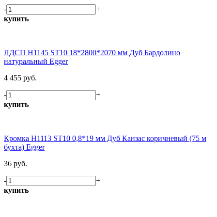
-
+
купить
ЛДСП H1145 ST10 18*2800*2070 мм Дуб Бардолино
натуральный Egger
4 455 руб.
-
+
купить
Кромка H1113 ST10 0,8*19 мм Дуб Канзас коричневый (75 м
бухта) Egger
36 руб.
-
+
купить