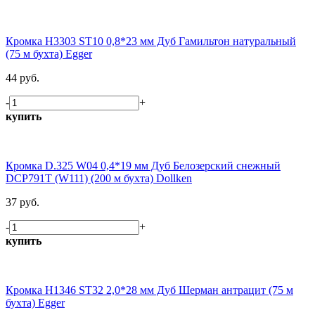
Кромка H3303 ST10 0,8*23 мм Дуб Гамильтон натуральный
(75 м бухта) Egger
44 руб.
-
+
купить
Кромка D.325 W04 0,4*19 мм Дуб Белозерский снежный
DCP791T (W111) (200 м бухта) Dollken
37 руб.
-
+
купить
Кромка H1346 ST32 2,0*28 мм Дуб Шерман антрацит (75 м
бухта) Egger