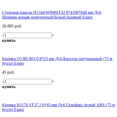
Стеновая панель H1344/W908ST32 8*4100*640 мм Дуб
Шерман коньяк коричневый/Белый базовый Egger
26 885 руб.
-
+
купить
Кромка Q1385 RO 0,8*23 мм Дуб Каселла натуральный (75 м
бухта) Egger
45 руб.
-
+
купить
Кромка H1176 ST37 2,0*43 мм Дуб Галифакс белый ABS (75 м
бухта) Egger