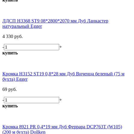
ЛДСП H3368 ST9 08*2800*2070 мм Дуб Ланкастер
натуральный Egger
4 330 руб.
-
+
купить
Кромка H3152 ST19 0,8*28 мм Дуб Виченца беленый (75 м
бухта) Egger
69 руб.
-
+
купить
Кромка 8921 PR 0,4*19 мм Дуб Феррара DCP763T (W105)
(200 м бухта) Dollken