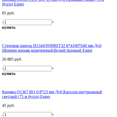
бухта) Egger
65 руб.
-
+
купить
Стеновая панель H1344/W908ST32 8*4100*640 мм Дуб
Шерман коньяк коричневый/Белый базовый Egger
26 885 руб.
-
+
купить
Кромка Q1367 RO 0,8*23 мм Дуб Каселла натуральный
светлый (75 м бухта) Egger
45 руб.
-
+