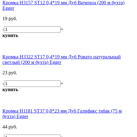
Кромка H3157 ST12 0,4*19 мм Дуб Виченца (200 м бухта)
Egger
19 руб.
-
+
купить
Кромка H3322 ST17 0,4*19 мм Дуб Ровато натуральный
светлый (200 м бухта) Egger
23 руб.
-
+
купить
Кромка H1181 ST37 0,8*23 мм Дуб Галифакс табак (75 м
бухта) Egger
44 руб.