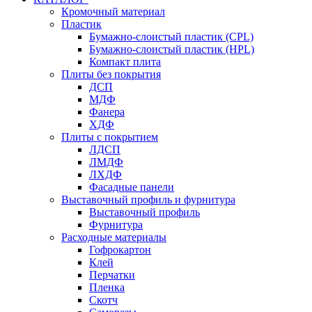
Кромочный материал
Пластик
Бумажно-слоистый пластик (CPL)
Бумажно-слоистый пластик (HPL)
Компакт плита
Плиты без покрытия
ДСП
МДФ
Фанера
ХДФ
Плиты с покрытием
ЛДСП
ЛМДФ
ЛХДФ
Фасадные панели
Выставочный профиль и фурнитура
Выставочный профиль
Фурнитура
Расходные материалы
Гофрокартон
Клей
Перчатки
Пленка
Скотч