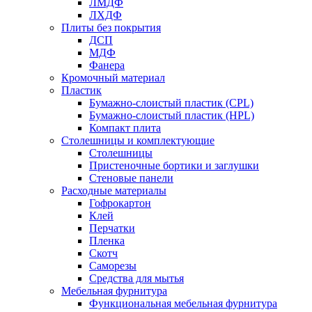
ЛМДФ
ЛХДФ
Плиты без покрытия
ДСП
МДФ
Фанера
Кромочный материал
Пластик
Бумажно-слоистый пластик (CPL)
Бумажно-слоистый пластик (HPL)
Компакт плита
Столешницы и комплектующие
Столешницы
Пристеночные бортики и заглушки
Стеновые панели
Расходные материалы
Гофрокартон
Клей
Перчатки
Пленка
Скотч
Саморезы
Средства для мытья
Мебельная фурнитура
Функциональная мебельная фурнитура