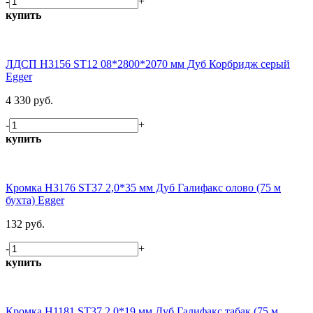
-
+
купить
ЛДСП H3156 ST12 08*2800*2070 мм Дуб Корбридж серый
Egger
4 330 руб.
-
+
купить
Кромка H3176 ST37 2,0*35 мм Дуб Галифакс олово (75 м
бухта) Egger
132 руб.
-
+
купить
Кромка H1181 ST37 2,0*19 мм Дуб Галифакс табак (75 м