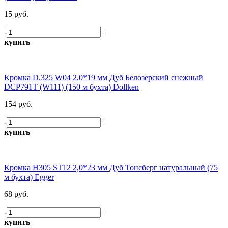
15 руб.
-
+
купить
Кромка D.325 W04 2,0*19 мм Дуб Белозерский снежный
DCP791T (W111) (150 м бухта) Dollken
154 руб.
-
+
купить
Кромка H305 ST12 2,0*23 мм Дуб Тонсберг натуральный (75
м бухта) Egger
68 руб.
-
+
купить