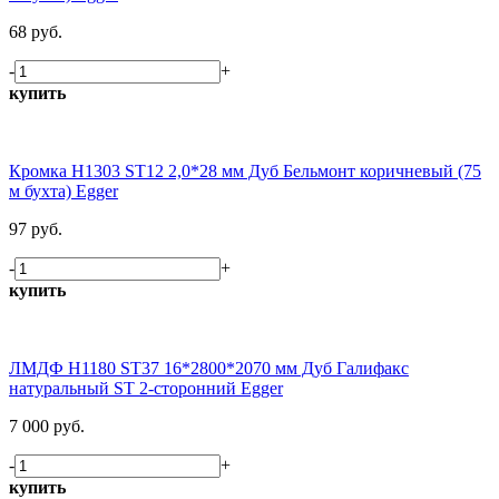
68 руб.
-
+
купить
Кромка H1303 ST12 2,0*28 мм Дуб Бельмонт коричневый (75
м бухта) Egger
97 руб.
-
+
купить
ЛМДФ H1180 ST37 16*2800*2070 мм Дуб Галифакс
натуральный ST 2-сторонний Egger
7 000 руб.
-
+
купить