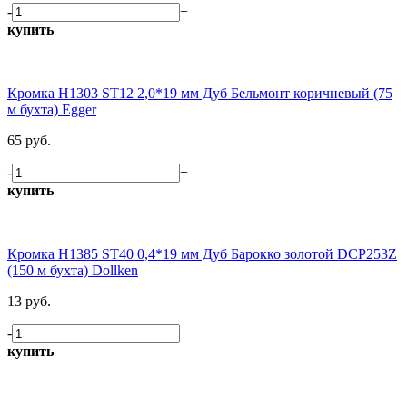
-
+
купить
Кромка H1303 ST12 2,0*19 мм Дуб Бельмонт коричневый (75
м бухта) Egger
65 руб.
-
+
купить
Кромка H1385 ST40 0,4*19 мм Дуб Барокко золотой DCP253Z
(150 м бухта) Dollken
13 руб.
-
+
купить