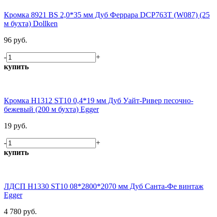
Кромка 8921 BS 2,0*35 мм Дуб Феррара DCP763T (W087) (25
м бухта) Dollken
96 руб.
-
+
купить
Кромка H1312 ST10 0,4*19 мм Дуб Уайт-Ривер песочно-
бежевый (200 м бухта) Egger
19 руб.
-
+
купить
ЛДСП H1330 ST10 08*2800*2070 мм Дуб Санта-Фе винтаж
Egger
4 780 руб.