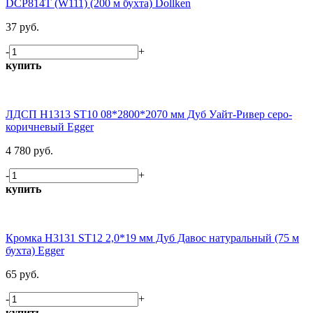
DCP814T (W111) (200 м бухта) Dollken
37 руб.
-
+
купить
ЛДСП H1313 ST10 08*2800*2070 мм Дуб Уайт-Ривер серо-
коричневый Egger
4 780 руб.
-
+
купить
Кромка H3131 ST12 2,0*19 мм Дуб Давос натуральный (75 м
бухта) Egger
65 руб.
-
+
купить