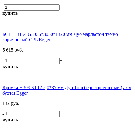
-
+
купить
БСП H3154 G8 0,6*3050*1320 мм Дуб Чарльстон темно-
коричневый CPL Egger
5 615 руб.
-
+
купить
Кромка H309 ST12 2,0*35 мм Дуб Тонсберг коричневый (75 м
бухта) Egger
132 руб.
-
+
купить