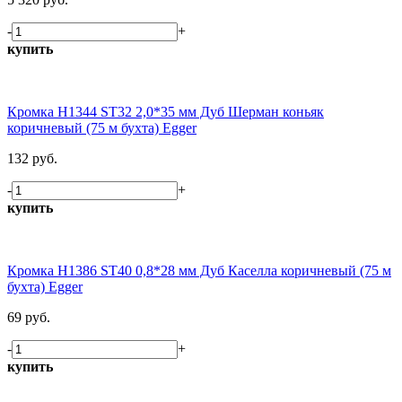
-
+
купить
Кромка H1344 ST32 2,0*35 мм Дуб Шерман коньяк
коричневый (75 м бухта) Egger
132 руб.
-
+
купить
Кромка H1386 ST40 0,8*28 мм Дуб Каселла коричневый (75 м
бухта) Egger
69 руб.
-
+
купить