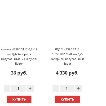
Кромка H3395 ST12 0,8*19
ЛДСП H3395 ST12
Кромк
мм Дуб Корбридж
16*2800*2070 мм Дуб
м
натуральный (75 м бухта)
Корбридж натуральный
натур
Egger
Egger
36 руб.
4 330 руб.
-
+
-
+
-
КУПИТЬ
КУПИТЬ