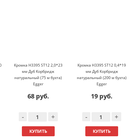
0
Кромка H3395 ST12 2,0*23
Кромка H3395 ST12 0,4*19
мм Дуб Корбридж
мм Дуб Корбридж
натуральный (75 м бухта)
натуральный (200 м бухта)
Egger
Egger
68 руб.
19 руб.
-
+
-
+
КУПИТЬ
КУПИТЬ