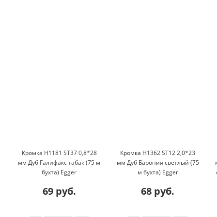
Кромка H1181 ST37 0,8*28
Кромка H1362 ST12 2,0*23
мм Дуб Галифакс табак (75 м
мм Дуб Барония светлый (75
бухта) Egger
м бухта) Egger
69 руб.
68 руб.