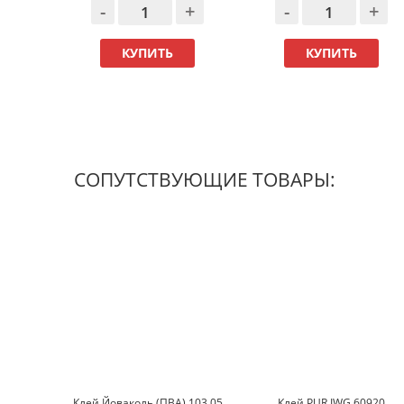
-
+
-
+
КУПИТЬ
КУПИТЬ
СОПУТСТВУЮЩИЕ ТОВАРЫ:
Клей Йоваколь (ПВА) 103.05
Клей PUR IWG 60920