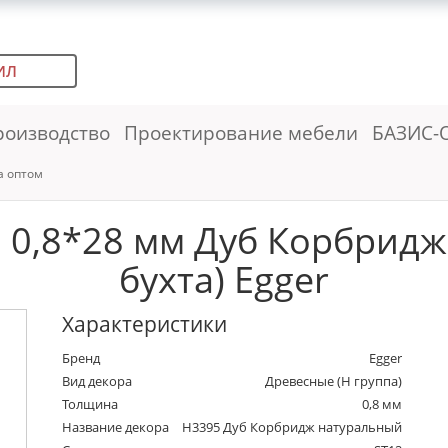
ИЛ
роизводство
Проектирование мебели
БАЗИС-
а оптом
 0,8*28 мм Дуб Корбридж
бухта) Egger
Характеристики
Бренд
Egger
Вид декора
Древесные (Н группа)
Толщина
0,8 мм
Название декора
H3395 Дуб Корбридж натуральный