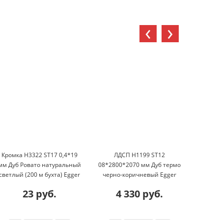
‹
›
Кромка H3322 ST17 0,4*19
ЛДСП H1199 ST12
Кромка
мм Дуб Ровато натуральный
08*2800*2070 мм Дуб термо
Дуб То
светлый (200 м бухта) Egger
черно-коричневый Egger
(7
23 руб.
4 330 руб.