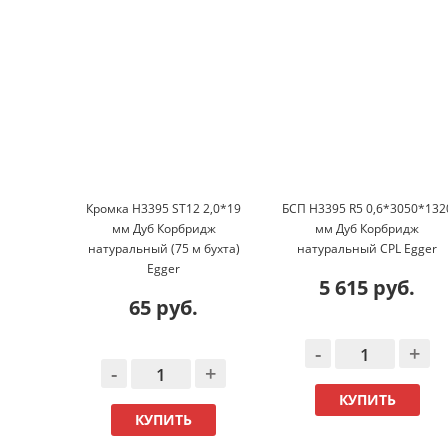
Кромка H3395 ST12 2,0*19
БСП H3395 R5 0,6*3050*132
мм Дуб Корбридж
мм Дуб Корбридж
натуральный (75 м бухта)
натуральный CPL Egger
Egger
5 615 руб.
65 руб.
-
+
-
+
КУПИТЬ
КУПИТЬ