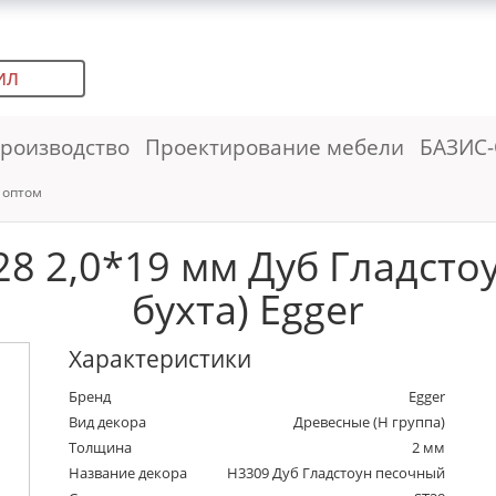
ИЛ
роизводство
Проектирование мебели
БАЗИС-
 оптом
8 2,0*19 мм Дуб Гладсто
бухта) Egger
Характеристики
Бренд
Egger
Вид декора
Древесные (Н группа)
Толщина
2 мм
Название декора
H3309 Дуб Гладстоун песочный