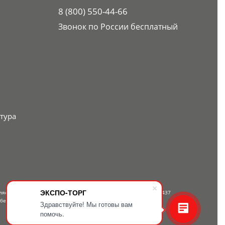
8 (800) 550-44-66
Звонок по России бесплатный
тура
ЭКСПО-ТОРГ
вляется публичной офертой, определяемой положениями Статьи 437
 бесплатному телефону — 8-800-550-44-66.
Здравствуйте! Мы готовы вам
помочь.