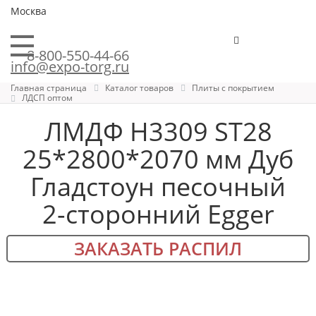
Москва
8-800-550-44-66
info@expo-torg.ru
Главная страница
Каталог товаров
Плиты с покрытием
ЛДСП оптом
ЛМДФ H3309 ST28
25*2800*2070 мм Дуб
Гладстоун песочный
2-сторонний Egger
ЗАКАЗАТЬ РАСПИЛ