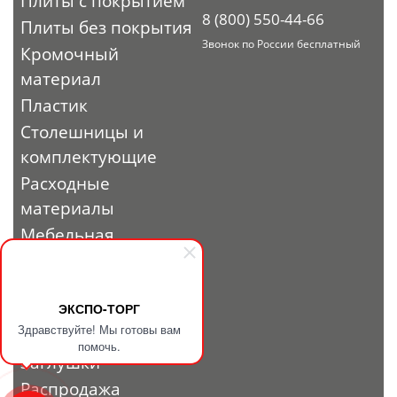
Плиты с покрытием
8 (800) 550-44-66
Плиты без покрытия
Звонок по России бесплатный
Кромочный
материал
Пластик
Столешницы и
комплектующие
Расходные
материалы
Мебельная
фурнитура
Выставочный
профиль и
ЭКСПО-ТОРГ
Здравствуйте! Мы готовы вам
фурнитура
помочь.
Заглушки
Распродажа