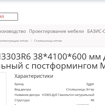
ИЛ
роизводство
Проектирование мебели
БАЗИС-
мплектующие оптом
Столешницы оптом
3303R6 38*4100*600 мм 
льный с постформингом M
Характеристики
Бренд
Egger
Вид декора
Столешницы Эггер
Название декора
H3303 Дуб Гамильтон натуральный
Структура
R6