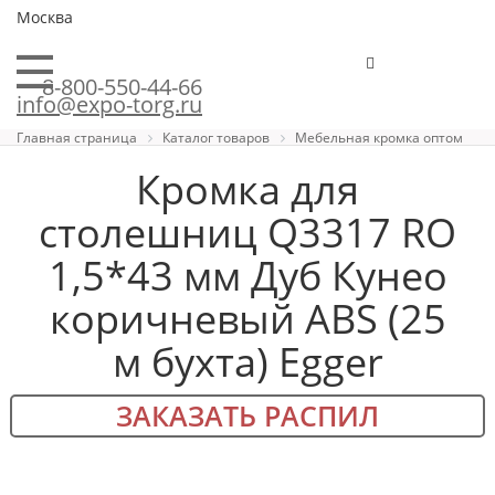
Москва
8-800-550-44-66
info@expo-torg.ru
Главная страница
Каталог товаров
Мебельная кромка оптом
Кромка для
столешниц Q3317 RO
1,5*43 мм Дуб Кунео
коричневый ABS (25
м бухта) Egger
ЗАКАЗАТЬ РАСПИЛ