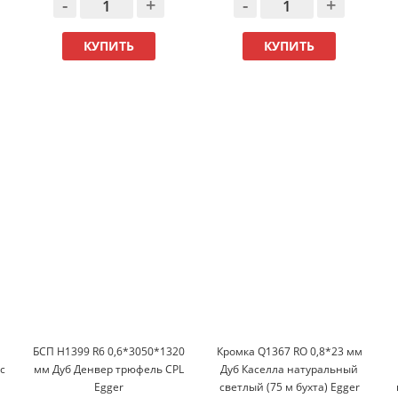
-
+
-
+
КУПИТЬ
КУПИТЬ
БСП H1399 R6 0,6*3050*1320
Кромка Q1367 RO 0,8*23 мм
с
мм Дуб Денвер трюфель CPL
Дуб Каселла натуральный
Egger
светлый (75 м бухта) Egger