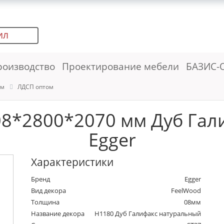
ИЛ
роизводство
Проектирование мебели
БАЗИС-
ем
ЛДСП оптом
08*2800*2070 мм Дуб Гал
Egger
Характеристики
Бренд
Egger
Вид декора
FeelWood
Толщина
08мм
Название декора
H1180 Дуб Галифакс натуральный