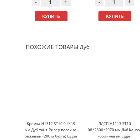
-
+
-
+
КУПИТЬ
КУПИТЬ
ПОХОЖИЕ ТОВАРЫ Дуб
Кромка H1312 ST10 0,4*19
ЛДСП H1113 ST10
мм Дуб Уайт-Ривер песочно-
08*2800*2070 мм Дуб Канза
бежевый (200 м бухта) Egger
коричневый Egger