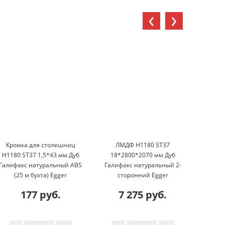
‹
›
Кромка для столешниц
ЛМДФ H1180 ST37
Кромк
H1180 ST37 1,5*43 мм Дуб
18*2800*2070 мм Дуб
м
Галифакс натуральный ABS
Галифакс натуральный 2-
натур
(25 м бухта) Egger
сторонний Egger
177 руб.
7 275 руб.