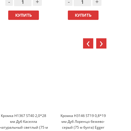
-
+
-
+
-
КУПИТЬ
КУПИТЬ
‹
›
Кромка H1367 ST40 2,0*28
Кромка H3146 ST19 0,8*19
Л
мм Дуб Каселла
мм Дуб Лоренцо бежево-
08*280
натуральный светлый (75 м
серый (75 м бухта) Egger
Риве