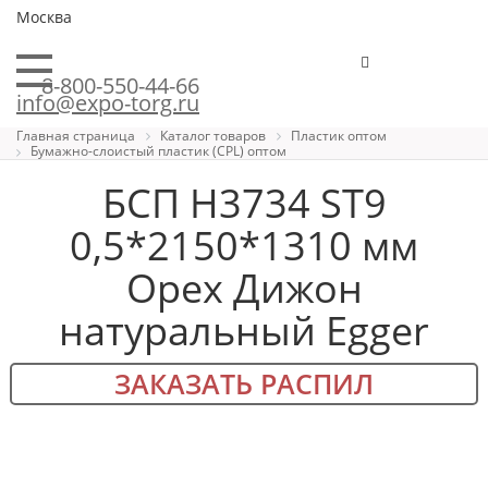
Москва
8-800-550-44-66
info@expo-torg.ru
Главная страница
Каталог товаров
Пластик оптом
Бумажно-слоистый пластик (CPL) оптом
БСП H3734 ST9
0,5*2150*1310 мм
Орех Дижон
натуральный Egger
ЗАКАЗАТЬ РАСПИЛ