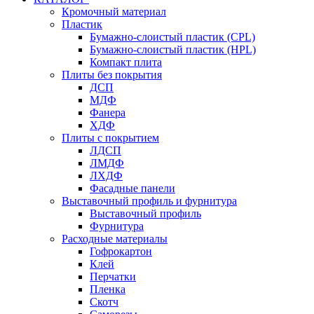
Кромочный материал
Пластик
Бумажно-слоистый пластик (CPL)
Бумажно-слоистый пластик (HPL)
Компакт плита
Плиты без покрытия
ДСП
МДФ
Фанера
ХДФ
Плиты с покрытием
ЛДСП
ЛМДФ
ЛХДФ
Фасадные панели
Выставочный профиль и фурнитура
Выставочный профиль
Фурнитура
Расходные материалы
Гофрокартон
Клей
Перчатки
Пленка
Скотч