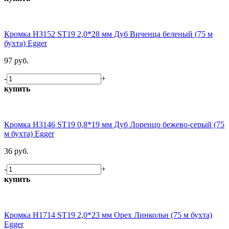
Кромка H3152 ST19 2,0*28 мм Дуб Виченца беленый (75 м
бухта) Egger
97 руб.
-
+
купить
Кромка H3146 ST19 0,8*19 мм Дуб Лоренцо бежево-серый (75
м бухта) Egger
36 руб.
-
+
купить
Кромка H1714 ST19 2,0*23 мм Орех Линкольн (75 м бухта)
Egger