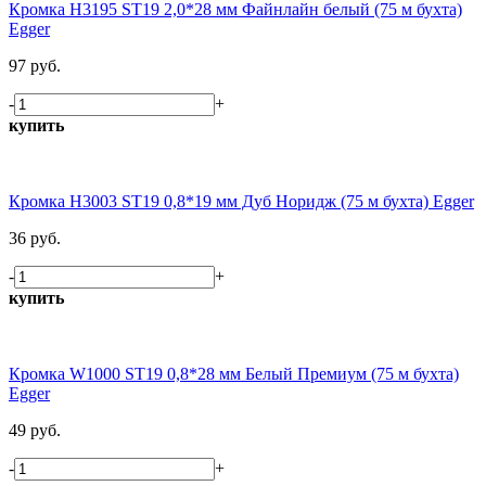
Кромка H3195 ST19 2,0*28 мм Файнлайн белый (75 м бухта)
Egger
97 руб.
-
+
купить
Кромка H3003 ST19 0,8*19 мм Дуб Норидж (75 м бухта) Egger
36 руб.
-
+
купить
Кромка W1000 ST19 0,8*28 мм Белый Премиум (75 м бухта)
Egger
49 руб.
-
+