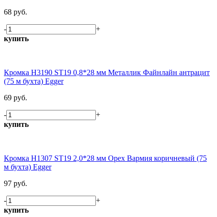
68 руб.
-
+
купить
Кромка H3190 ST19 0,8*28 мм Металлик Файнлайн антрацит
(75 м бухта) Egger
69 руб.
-
+
купить
Кромка H1307 ST19 2,0*28 мм Орех Вармия коричневый (75
м бухта) Egger
97 руб.
-
+
купить