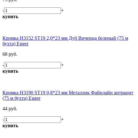
-
+
купить
Кромка H3152 ST19 2,0*23 мм Дуб Виченца беленый (75 м
бухта) Egger
68 руб.
-
+
купить
Кромка H3190 ST19 0,8*23 мм Металлик Файнлайн антрацит
(75 м бухта) Egger
44 руб.
-
+
купить