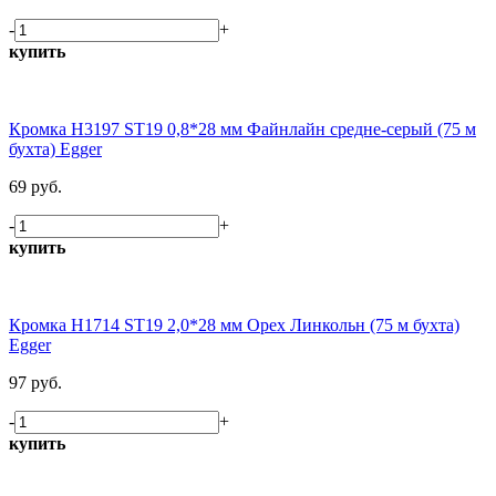
-
+
купить
Кромка H3197 ST19 0,8*28 мм Файнлайн средне-серый (75 м
бухта) Egger
69 руб.
-
+
купить
Кромка H1714 ST19 2,0*28 мм Орех Линкольн (75 м бухта)
Egger
97 руб.
-
+
купить