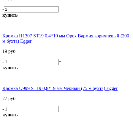
-
+
купить
Кромка H1307 ST19 0,4*19 мм Орех Вармия коричневый (200
м бухта) Egger
19 руб.
-
+
купить
Кромка U999 ST19 0,8*19 мм Черный (75 м бухта) Egger
27 руб.
-
+
купить