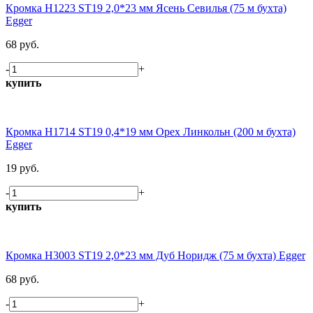
Кромка H1223 ST19 2,0*23 мм Ясень Севилья (75 м бухта)
Egger
68 руб.
-
+
купить
Кромка H1714 ST19 0,4*19 мм Орех Линкольн (200 м бухта)
Egger
19 руб.
-
+
купить
Кромка H3003 ST19 2,0*23 мм Дуб Норидж (75 м бухта) Egger
68 руб.
-
+