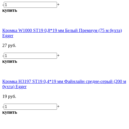
-
+
купить
Кромка W1000 ST19 0,8*19 мм Белый Премиум (75 м бухта)
Egger
27 руб.
-
+
купить
Кромка H3197 ST19 0,4*19 мм Файнлайн средне-серый (200 м
бухта) Egger
19 руб.
-
+
купить