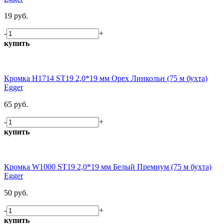
19 руб.
-
+
купить
Кромка H1714 ST19 2,0*19 мм Орех Линкольн (75 м бухта)
Egger
65 руб.
-
+
купить
Кромка W1000 ST19 2,0*19 мм Белый Премиум (75 м бухта)
Egger
50 руб.
-
+
купить