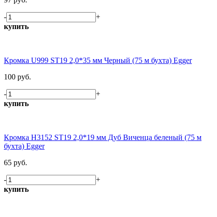
-
+
купить
Кромка U999 ST19 2,0*35 мм Черный (75 м бухта) Egger
100 руб.
-
+
купить
Кромка H3152 ST19 2,0*19 мм Дуб Виченца беленый (75 м
бухта) Egger
65 руб.
-
+
купить