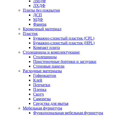
ЛМДФ
ЛХДФ
Плиты без покрытия
ДСП
МДФ
Фанера
Кромочный материал
Пластик
Бумажно-слоистый пластик (CPL)
Бумажно-слоистый пластик (HPL)
Компакт плита
Столешницы и комплектующие
Столешницы
Пристеночные бортики и заглушки
Стеновые панели
Расходные материалы
Гофрокартон
Клей
Перчатки
Пленка
Скотч
Саморезы
Средства для мытья
Мебельная фурнитура
Функциональная мебельная фурнитура