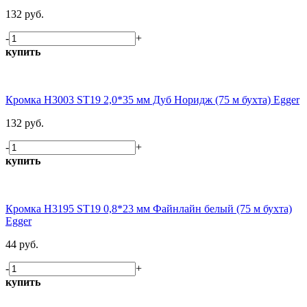
132 руб.
-
+
купить
Кромка H3003 ST19 2,0*35 мм Дуб Норидж (75 м бухта) Egger
132 руб.
-
+
купить
Кромка H3195 ST19 0,8*23 мм Файнлайн белый (75 м бухта)
Egger
44 руб.
-
+
купить