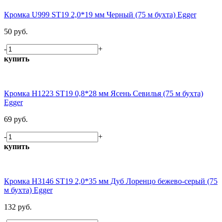
Кромка U999 ST19 2,0*19 мм Черный (75 м бухта) Egger
50 руб.
-
+
купить
Кромка H1223 ST19 0,8*28 мм Ясень Севилья (75 м бухта)
Egger
69 руб.
-
+
купить
Кромка H3146 ST19 2,0*35 мм Дуб Лоренцо бежево-серый (75
м бухта) Egger
132 руб.