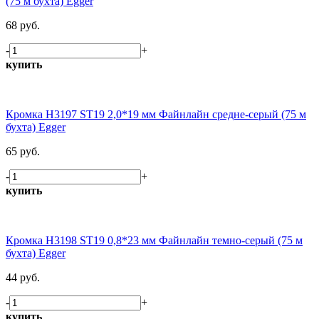
(75 м бухта) Egger
68 руб.
-
+
купить
Кромка H3197 ST19 2,0*19 мм Файнлайн средне-серый (75 м
бухта) Egger
65 руб.
-
+
купить
Кромка H3198 ST19 0,8*23 мм Файнлайн темно-серый (75 м
бухта) Egger
44 руб.
-
+
купить