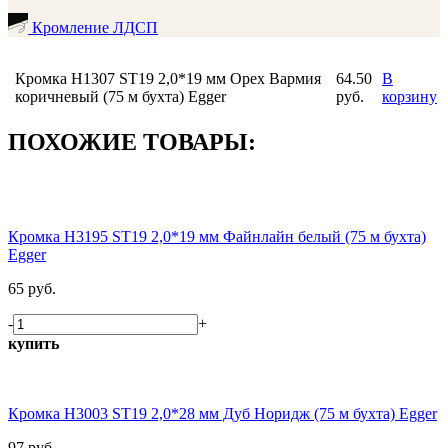
Кромление ЛДСП
Кромка H1307 ST19 2,0*19 мм Орех Вармия
64.50
В
коричневый (75 м бухта) Egger
руб.
корзину
ПОХОЖИЕ ТОВАРЫ:
Кромка H3195 ST19 2,0*19 мм Файнлайн белый (75 м бухта)
Egger
65 руб.
-
+
купить
Кромка H3003 ST19 2,0*28 мм Дуб Норидж (75 м бухта) Egger
97 руб.