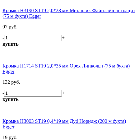
Кромка H3190 ST19 2,0*28 мм Металлик Файнлайн антрацит
(75 м бухта) Egger
97 руб.
-
+
купить
Кромка H1714 ST19 2,0*35 мм Орех Линкольн (75 м бухта)
Egger
132 руб.
-
+
купить
Кромка H3003 ST19 0,4*19 мм Дуб Норидж (200 м бухта)
Egger
19 руб.