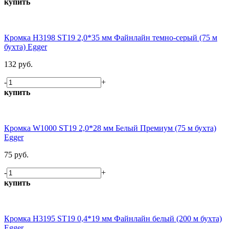
купить
Кромка H3198 ST19 2,0*35 мм Файнлайн темно-серый (75 м
бухта) Egger
132 руб.
-
+
купить
Кромка W1000 ST19 2,0*28 мм Белый Премиум (75 м бухта)
Egger
75 руб.
-
+
купить
Кромка H3195 ST19 0,4*19 мм Файнлайн белый (200 м бухта)
Egger