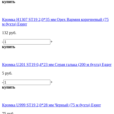
купить
Кромка H1307 ST19 2,0*35 мм Орех Вармия коричневый (75
м бухта) Egger
132 руб.
-
+
купить
Кромка U201 ST19 0,4*23 мм Серая галька (200 м бухта) Egger
5 руб.
-
+
купить
Кромка U999 ST19 2,0*28 мм Черный (75 м бухта) Egger
75 руб.