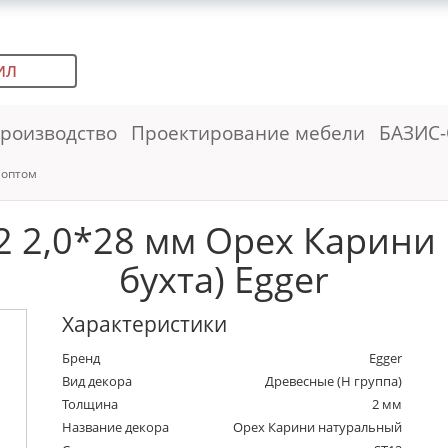
ИЛ
роизводство
Проектирование мебели
БАЗИС-
 оптом
2 2,0*28 мм Орех Карини 
бухта) Egger
Характеристики
Бренд
Egger
Вид декора
Древесные (Н группа)
Толщина
2 мм
Название декора
Орех Карини натуральный