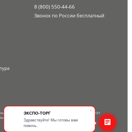
8 (800) 550-44-66
Звонок по России бесплатный
тура
ЭКСПО-ТОРГ
вляется публичной офертой, определяемой положениями Статьи 437
бесплатному телефону — 8-800-550-44-66.
Здравствуйте! Мы готовы вам
помочь.