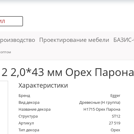
ИЛ
роизводство
Проектирование мебели
БАЗИС-
 оптом
2 2,0*43 мм Орех Парона (
Характеристики
Бренд
Egger
Вид декора
Древесные (Н группа)
Название декора
H1715 Орех Парона
Структура
ST12
Артикул
27 519
Тип декора
Орех