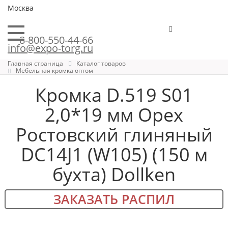
Москва
8-800-550-44-66
info@expo-torg.ru
Главная страница
Каталог товаров
Мебельная кромка оптом
Кромка D.519 S01
2,0*19 мм Орех
Ростовский глиняный
DC14J1 (W105) (150 м
бухта) Dollken
ЗАКАЗАТЬ РАСПИЛ