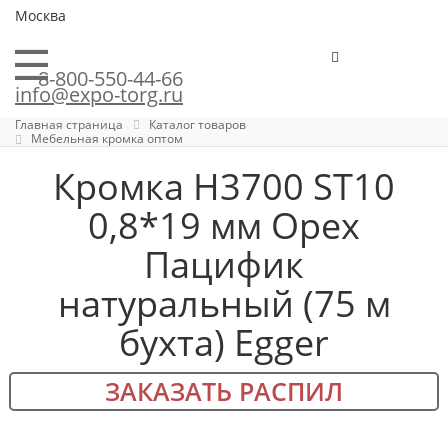
Москва
8-800-550-44-66
info@expo-torg.ru
Главная страница
Каталог товаров
Мебельная кромка оптом
Кромка H3700 ST10
0,8*19 мм Орех
Пацифик
натуральный (75 м
бухта) Egger
ЗАКАЗАТЬ РАСПИЛ