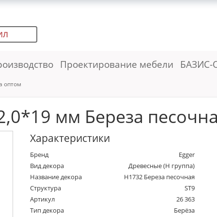
ИЛ
роизводство
Проектирование мебели
БАЗИС-
а оптом
,0*19 мм Береза песочная
Характеристики
Бренд
Egger
Вид декора
Древесные (Н группа)
Название декора
H1732 Береза песочная
Структура
ST9
Артикул
26 363
Тип декора
Берёза