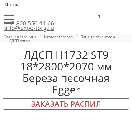
Москва
8-800-550-44-66
info@expo-torg.ru
Главная страница
Каталог товаров
Плиты с покрытием
ЛДСП оптом
ЛДСП H1732 ST9
18*2800*2070 мм
Береза песочная
Egger
ЗАКАЗАТЬ РАСПИЛ