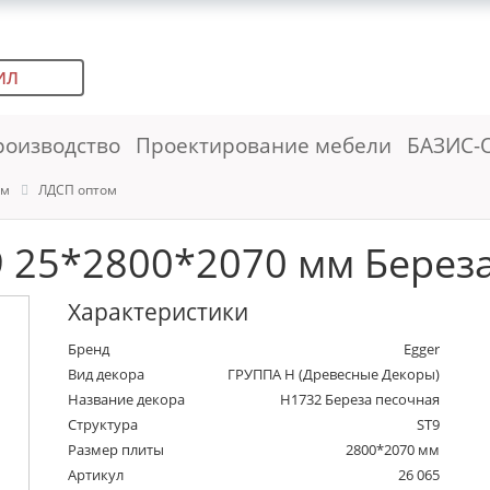
ИЛ
роизводство
Проектирование мебели
БАЗИС-
ем
ЛДСП оптом
 25*2800*2070 мм Береза
Характеристики
Бренд
Egger
Вид декора
ГРУППА Н (Древесные Декоры)
Название декора
H1732 Береза песочная
Структура
ST9
Размер плиты
2800*2070 мм
Артикул
26 065