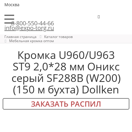
Москва
8-800-550-44-66
info@expo-torg.ru
Главная страница
Каталог товаров
Мебельная кромка оптом
Кромка U960/U963
ST9 2,0*28 мм Оникс
серый SF288B (W200)
(150 м бухта) Dollken
ЗАКАЗАТЬ РАСПИЛ