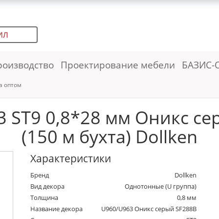
ИЛ
роизводство
Проектирование мебели
БАЗИС-
а оптом
 ST9 0,8*28 мм Оникс се
(150 м бухта) Dollken
Характеристики
Бренд
Dollken
Вид декора
Однотонные (U группа)
Толщина
0,8 мм
Название декора
U960/U963 Оникс серый SF288B