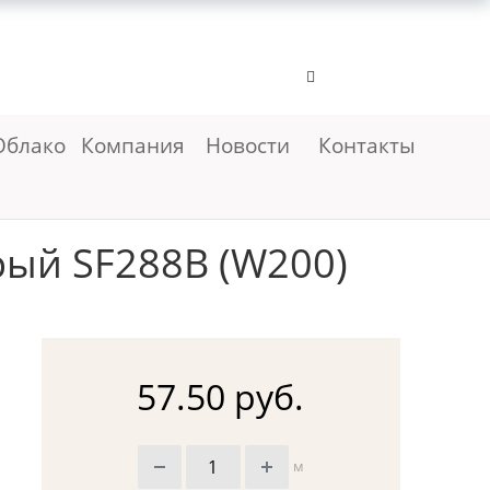
Облако
Компания
Новости
Контакты
рый SF288B (W200)
57.50 руб.
м