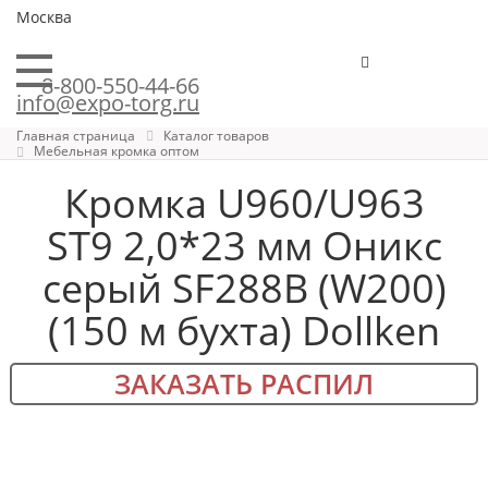
Москва
8-800-550-44-66
info@expo-torg.ru
Главная страница
Каталог товаров
Мебельная кромка оптом
Кромка U960/U963
ST9 2,0*23 мм Оникс
серый SF288B (W200)
(150 м бухта) Dollken
ЗАКАЗАТЬ РАСПИЛ