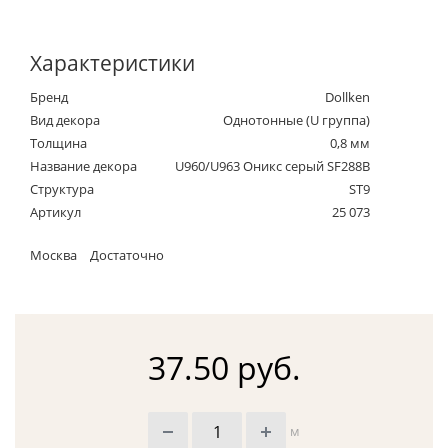
Характеристики
Бренд
Dollken
Вид декора
Однотонные (U группа)
Толщина
0,8 мм
Название декора
U960/U963 Оникс серый SF288B
Структура
ST9
Артикул
25 073
Москва
Достаточно
37.50 руб.
м