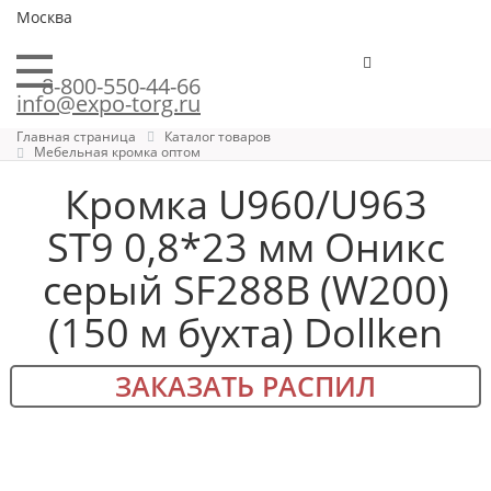
Москва
8-800-550-44-66
info@expo-torg.ru
Главная страница
Каталог товаров
Мебельная кромка оптом
Кромка U960/U963
ST9 0,8*23 мм Оникс
серый SF288B (W200)
(150 м бухта) Dollken
ЗАКАЗАТЬ РАСПИЛ