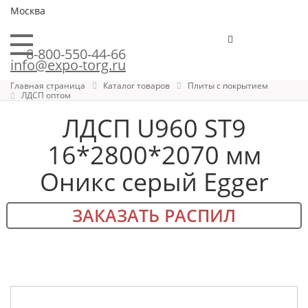
Москва
8-800-550-44-66
info@expo-torg.ru
Главная страница
Каталог товаров
Плиты с покрытием
ЛДСП оптом
ЛДСП U960 ST9
16*2800*2070 мм
Оникс серый Egger
ЗАКАЗАТЬ РАСПИЛ