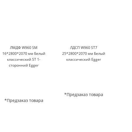
ЛМДФ W960 SM
ЛДСП W960 ST7
Кромка
16*2800*2070 мм Белый
25*2800*2070 мм Белый
Белый
классический ST 1-
классический Egger
сторонний Egger
*Предзаказ товара
*Пр
*Предзаказ товара