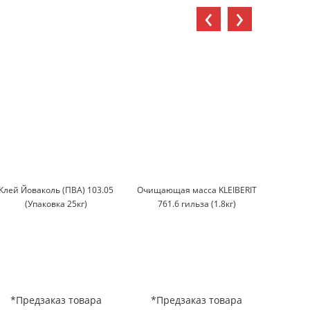
‹
›
Клей Йоваколь (ПВА) 103.05
Очищающая масса KLEIBERIT
Клей
(Упаковка 25кг)
761.6 гильза (1.8кг)
788
*Предзаказ товара
*Предзаказ товара
*Пр