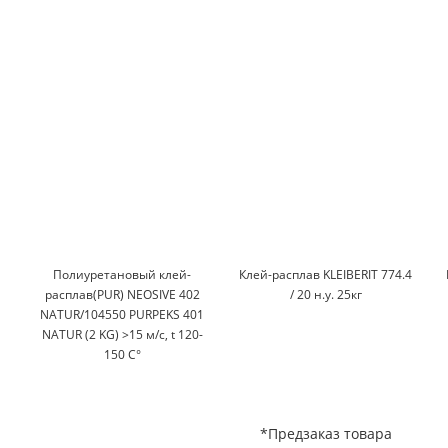
Полиуретановый клей-
Клей-расплав KLEIBERIT 774.4
расплав(PUR) NEOSIVE 402
/ 20 н.у. 25кг
NATUR/104550 PURPEKS 401
NATUR (2 KG) >15 м/c, t 120-
150 C°
*Предзаказ товара