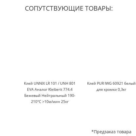
СОПУТСТВУЮЩИЕ ТОВАРЫ:
Клей UNNIX LR 101 / UNH 801
Клей PUR IWG 60921 белый
EVA Аналог Kleiberit 774.4
для кромки 0,3кг
Бежевый Нейтральный 190-
210°С >10м/мин 25кг
*Предзаказ товара