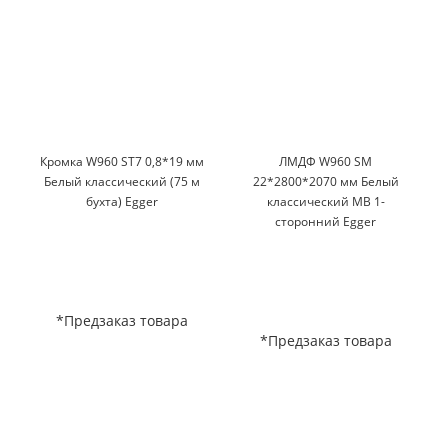
Кромка W960 ST7 0,8*19 мм
ЛМДФ W960 SM
Белый классический (75 м
22*2800*2070 мм Белый
бухта) Egger
классический MB 1-
сторонний Egger
*Предзаказ товара
*Предзаказ товара