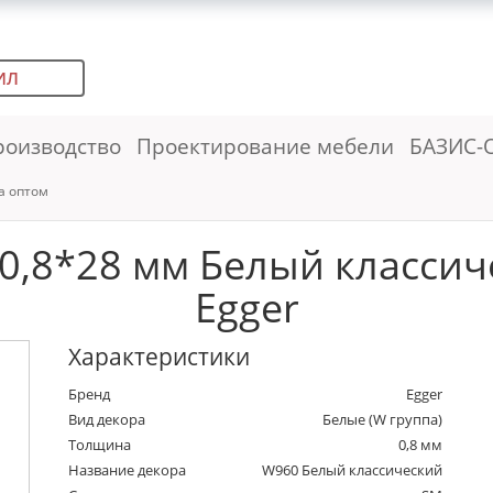
ИЛ
роизводство
Проектирование мебели
БАЗИС-
а оптом
,8*28 мм Белый классиче
Egger
Характеристики
Бренд
Egger
Вид декора
Белые (W группа)
Толщина
0,8 мм
Название декора
W960 Белый классический