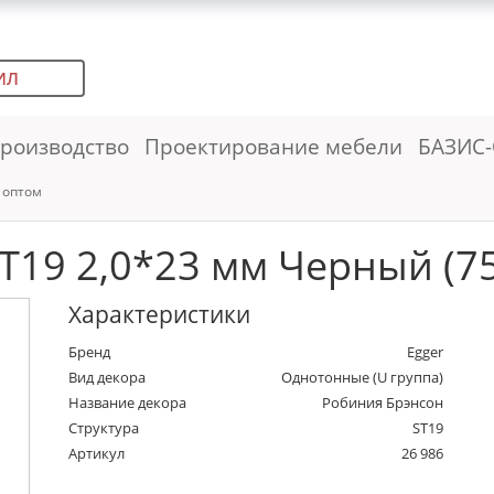
ИЛ
роизводство
Проектирование мебели
БАЗИС-
 оптом
T19 2,0*23 мм Черный (75 
Характеристики
Бренд
Egger
Вид декора
Однотонные (U группа)
Название декора
Робиния Брэнсон
Структура
ST19
Артикул
26 986