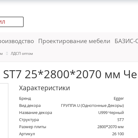
ИЛ
роизводство
Проектирование мебели
БАЗИС-
ем
ЛДСП оптом
 ST7 25*2800*2070 мм Че
Характеристики
Бренд
Egger
Вид декора
ГРУППА U (Однотонные Декоры)
Название декора
U999 Черный
Структура
ST7
Размер плиты
2800*2070 мм
Артикул
26 100