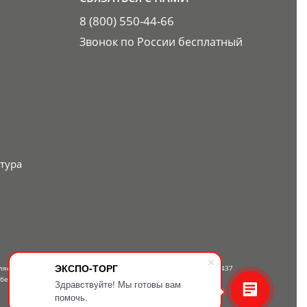
8 (800) 550-44-66
Звонок по России бесплатный
тура
ЭКСПО-ТОРГ
вляется публичной офертой, определяемой положениями Статьи 437
 бесплатному телефону — 8-800-550-44-66.
Здравствуйте! Мы готовы вам
помочь.