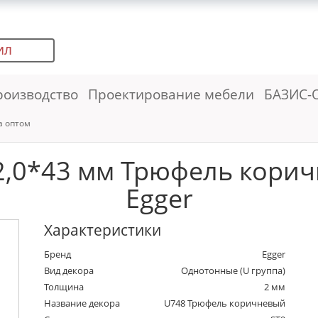
ИЛ
роизводство
Проектирование мебели
БАЗИС-
а оптом
2,0*43 мм Трюфель коричн
Egger
Характеристики
Бренд
Egger
Вид декора
Однотонные (U группа)
Толщина
2 мм
Название декора
U748 Трюфель коричневый