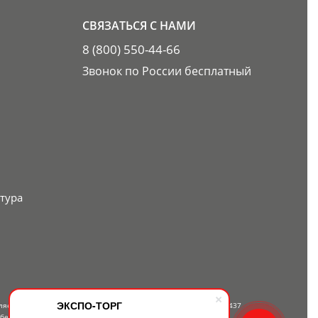
СВЯЗАТЬСЯ С НАМИ
8 (800) 550-44-66
Звонок по России бесплатный
тура
ЭКСПО-ТОРГ
вляется публичной офертой, определяемой положениями Статьи 437
 бесплатному телефону — 8-800-550-44-66.