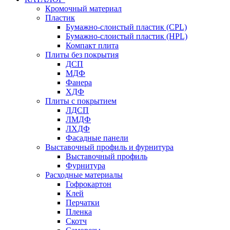
Кромочный материал
Пластик
Бумажно-слоистый пластик (CPL)
Бумажно-слоистый пластик (HPL)
Компакт плита
Плиты без покрытия
ДСП
МДФ
Фанера
ХДФ
Плиты с покрытием
ЛДСП
ЛМДФ
ЛХДФ
Фасадные панели
Выставочный профиль и фурнитура
Выставочный профиль
Фурнитура
Расходные материалы
Гофрокартон
Клей
Перчатки
Пленка
Скотч