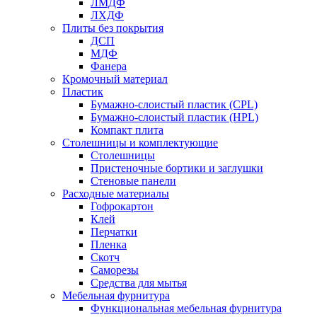
ЛМДФ
ЛХДФ
Плиты без покрытия
ДСП
МДФ
Фанера
Кромочный материал
Пластик
Бумажно-слоистый пластик (CPL)
Бумажно-слоистый пластик (HPL)
Компакт плита
Столешницы и комплектующие
Столешницы
Пристеночные бортики и заглушки
Стеновые панели
Расходные материалы
Гофрокартон
Клей
Перчатки
Пленка
Скотч
Саморезы
Средства для мытья
Мебельная фурнитура
Функциональная мебельная фурнитура